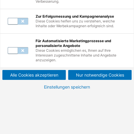
Verbesserung.
Zur Erfolgsmessung und Kampagnenanalyse
Diese Cookies helfen uns zu verstehen, welche
Inhalte oder Werbekampagnen erfolgreich sind.
Weiterbildungen
1
-
10
von
14
Für Automatisierte Marketingprozesse und
personalisierte Angebote
Diese Cookies ermöglichen es, Ihnen auf Ihre
Interessen zugeschnittene Inhalte und Angebote
Auswirkungen des BEM
anzuzeigen.
im
Alle Cookies akzeptieren
Nur notwendige Cookies
Kündigungsschutzverfahr
Einstellungen speichern
en.
Praxisbezogenes Seminar für mehr
Handlungssicherheit bei krankheitsbedingten
Kündigungen.
400,00 €
476,00 €