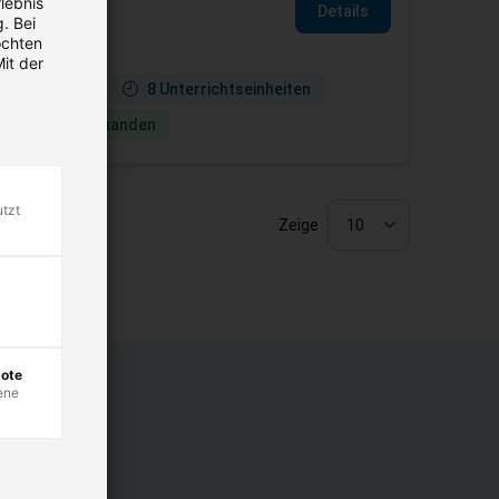
lebnis
Details
. Bei
öchten
it der
ne verfügbar
8 Unterrichtseinheiten
ie­termine vorhanden
utzt
Zeige
bote
ene
chern.
rbeitshilfen