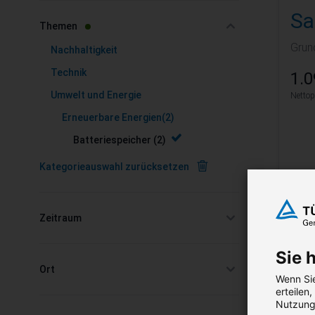
Zur Produktliste springen
Sa
filter
Themen
Grun
Nachhaltigkeit
Technik
1.0
Umwelt und Energie
Nettop
Erneuerbare Energien
(2)
Batteriespeicher
(2)
Kategorieauswahl zurücksetzen
Zeitraum
Si
filter
No
Sie 
Ort
Wenn Sie
filter
Für 
erteilen
Nutzung 