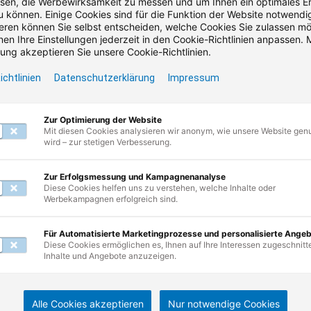
45,00 €
1.005,55 €
ab
en, die Werbewirksamkeit zu messen und um Ihnen ein optimales Er
u können. Einige Cookies sind für die Funktion der Website notwendig
reis (zzgl. MwSt.)
Bruttopreis (inkl. MwSt.)
ren können Sie selbst entscheiden, welche Cookies Sie zulassen m
en Ihre Einstellungen jederzeit in den Cookie-Richtlinien anpassen. M
ng akzeptieren Sie unsere Cookie-Richtlinien.
Seminar
Präsenz / Virtual Classroom
3 Termi
ichtlinien
Datenschutzerklärung
Impressum
Teilnahmebescheinigung
Garant
Zur Optimierung der Website
Mit diesen Cookies analysieren wir anonym, wie unsere Website gen
wird – zur stetigen Verbesserung.
 springen
Zur Erfolgsmessung und Kampagnenanalyse
Diese Cookies helfen uns zu verstehen, welche Inhalte oder
Werbekampagnen erfolgreich sind.
Für Automatisierte Marketingprozesse und personalisierte Ange
Diese Cookies ermöglichen es, Ihnen auf Ihre Interessen zugeschnitt
Inhalte und Angebote anzuzeigen.
etter abonnieren & Vorteile si
Alle Cookies akzeptieren
Nur notwendige Cookies
ngen & Branchennews • Kostenlose Webinare • Praktische A