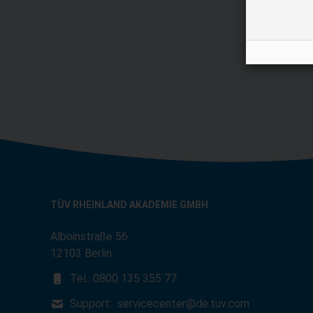
Ihre E-Mail A
TÜV RHEINLAND AKADEMIE GMBH
Alboinstraße 56
12103 Berlin
Tel.: 0800 135 355 77
Support:
servicecenter@de.tuv.com