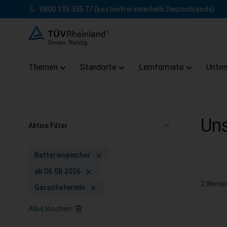
Zum Inhalt springen
0800 135 355 77
(kostenfrei innerhalb Deutschlands)
Themen
Standorte
Lernformate
Unte
Zum Footer springen
Uns
Aktive Filter
Batteriespeicher
ab 06.08.2026
2
Weiter
Garantietermin
Alles löschen