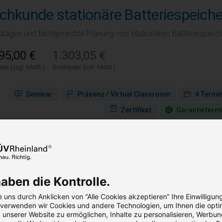
chkunde stationäre Batteriespeiche
dlagen und fachgerechte Planung von stationären Batteriespeic
95,00 €
1.303,05 €
reis (zzgl. MwSt.)
Bruttopreis (inkl. MwSt.)
Seminar
Präsenz / Virtual Classroom
4 Termi
Zertifikat
Garantie­term
cherheitsstromversorgung,
tstromversorgung.
haben die Kontrolle.
 uns durch Anklicken von “Alle Cookies akzeptieren” Ihre Einwilligun
zuverlässige Notstromversorgung in sicherheitsrelevanten Anlage
, verwenden wir Cookies und andere Technologien, um Ihnen die opti
unserer Website zu ermöglichen, Inhalte zu personalisieren, Werbu