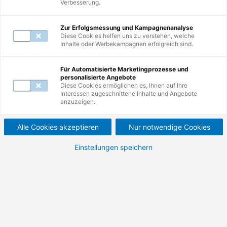
Verbesserung.
Zur Erfolgsmessung und Kampagnenanalyse
Diese Cookies helfen uns zu verstehen, welche
Inhalte oder Werbekampagnen erfolgreich sind.
5
Weiterbildungen
Für Automatisierte Marketingprozesse und
personalisierte Angebote
Diese Cookies ermöglichen es, Ihnen auf Ihre
Interessen zugeschnittene Inhalte und Angebote
Möbelfachkraft für
anzuzeigen.
festgelegte Tätigkeiten -
Alle Cookies akzeptieren
Nur notwendige Cookies
Modul Sanitär.
Einstellungen speichern
Überzeugen Sie als Fachkraft für Möbel mit
professionellem Service bei Abluft,
Sanitärinstallationen und Schallschutz.
780,00 €
928,20 €
ab
ab
Nettopreis (zzgl. MwSt.)
Bruttopreis (inkl. MwSt.)