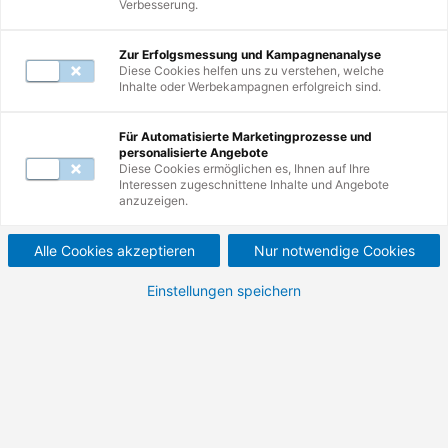
Verbesserung.
Zur Erfolgsmessung und Kampagnenanalyse
Diese Cookies helfen uns zu verstehen, welche
Inhalte oder Werbekampagnen erfolgreich sind.
9
Weiterbildungen
Für Automatisierte Marketingprozesse und
personalisierte Angebote
Diese Cookies ermöglichen es, Ihnen auf Ihre
Interessen zugeschnittene Inhalte und Angebote
Neu
SiGeKo Fortbildung.
anzuzeigen.
Fortbildungskurs für Sicherheits- und
Alle Cookies akzeptieren
Nur notwendige Cookies
Gesundheitsschutzkoordinatoren.
Einstellungen speichern
800,00 €
952,00 €
Nettopreis (zzgl. MwSt.)
Bruttopreis (inkl. MwSt.)
Details
Seminar