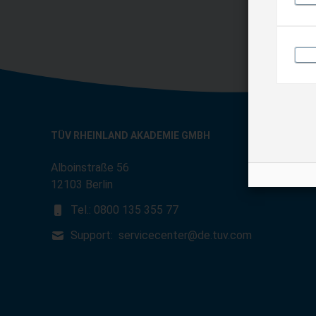
TÜV RHEINLAND AKADEMIE GMBH
Alboinstraße 56
12103 Berlin
Tel.: 0800 135 355 77
Support:
servicecenter@de.tuv.com