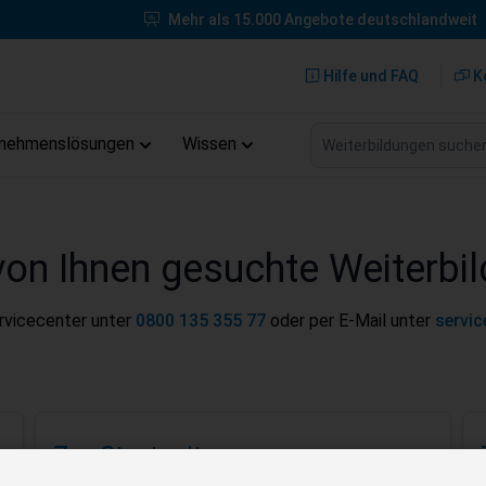
Mehr als 15.000 Angebote deutschlandweit
Hilfe und FAQ
K
Weiterbildungen suche
rnehmenslösungen
Wissen
von Ihnen gesuchte Weiterbil
ervicecenter unter
0800 135 355 77
oder per E-Mail unter
servi
Zur Startseite