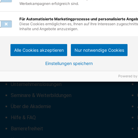
Werbekampagnen erfolgreich sind.
Für Automatisierte Marketingprozesse und personalisierte Ange
Diese Cookies ermöglichen es, Ihnen auf Ihre Interessen zugeschnitt
Inhalte und Angebote anzuzeigen.
Alle Cookies akzeptieren
Nur notwendige Cookies
UNSERE ANGEBOTE
Einstellungen speichern
Lernformate
Powered by
Unternehmenslösungen
Seminare & Weiterbildungen
Über die Akademie
Hilfe & FAQ
Barrierefreiheit