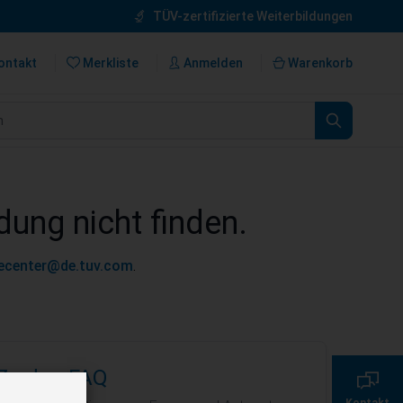
TÜV-zertifizierte Weiterbildungen
ontakt
Merkliste
Anmelden
Warenkorb
n
dung nicht finden.
cecenter@de.tuv.com
.
0800 135 355 7
Zu den FAQ