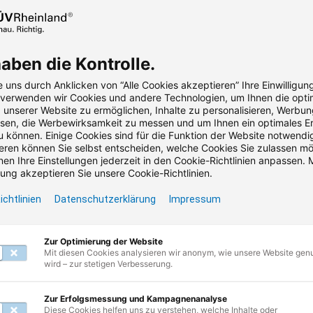
Besuchen Sie unsere Startseite und entdecken
Sie die Vielfalt Ihrer Möglichkeiten.
haben die Kontrolle.
 uns durch Anklicken von “Alle Cookies akzeptieren” Ihre Einwilligun
, verwenden wir Cookies und andere Technologien, um Ihnen die opti
unserer Website zu ermöglichen, Inhalte zu personalisieren, Werbu
en, die Werbewirksamkeit zu messen und um Ihnen ein optimales Er
u können. Einige Cookies sind für die Funktion der Website notwendig
ren können Sie selbst entscheiden, welche Cookies Sie zulassen m
en Ihre Einstellungen jederzeit in den Cookie-Richtlinien anpassen. M
ng akzeptieren Sie unsere Cookie-Richtlinien.
etter abonnieren & Vorteile si
ichtlinien
Datenschutzerklärung
Impressum
ngen & Branchennews • Kostenlose Webinare • Praktische A
Zur Optimierung der Website
Mit diesen Cookies analysieren wir anonym, wie unsere Website gen
wird – zur stetigen Verbesserung.
dresse
Zur Erfolgsmessung und Kampagnenanalyse
Diese Cookies helfen uns zu verstehen, welche Inhalte oder