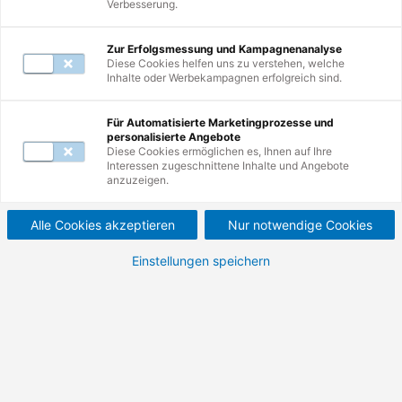
Verbesserung.
Mail unter
servicecenter@de.tuv.com
.
Zur Erfolgsmessung und Kampagnenanalyse
Diese Cookies helfen uns zu verstehen, welche
Inhalte oder Werbekampagnen erfolgreich sind.
Zur Suche
Für Automatisierte Marketingprozesse und
personalisierte Angebote
Nutzen Sie erneut die Suche und erkunden
Diese Cookies ermöglichen es, Ihnen auf Ihre
Interessen zugeschnittene Inhalte und Angebote
Sie unsere Weiterbildungen.
anzuzeigen.
Alle Cookies akzeptieren
Nur notwendige Cookies
Einstellungen speichern
Zur Startseite
Besuchen Sie unsere Startseite und
entdecken Sie die Vielfalt Ihrer
Möglichkeiten.