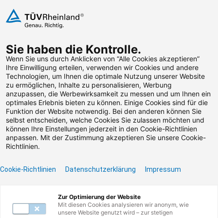
Zum Inhalt springen
Sie haben die Kontrolle.
Weiterbildungen suchen
Wenn Sie uns durch Anklicken von “Alle Cookies akzeptieren”
Ihre Einwilligung erteilen, verwenden wir Cookies und andere
Technologien, um Ihnen die optimale Nutzung unserer Website
Zum Footer springen
zu ermöglichen, Inhalte zu personalisieren, Werbung
anzupassen, die Werbewirksamkeit zu messen und um Ihnen ein
optimales Erlebnis bieten zu können. Einige Cookies sind für die
Funktion der Website notwendig. Bei den anderen können Sie
Leider konnten wir die
selbst entscheiden, welche Cookies Sie zulassen möchten und
können Ihre Einstellungen jederzeit in den Cookie-Richtlinien
von Ihnen gesuchte
anpassen. Mit der Zustimmung akzeptieren Sie unsere Cookie-
Richtlinien.
Weiterbildung nicht
Cookie-Richtlinien
Datenschutzerklärung
Impressum
finden.
Zur Optimierung der Website
Benötigen Sie Hilfe? Dann kontaktieren Sie unser
Mit diesen Cookies analysieren wir anonym, wie
Servicecenter unter
0800 135 355 77
oder per E-
unsere Website genutzt wird – zur stetigen