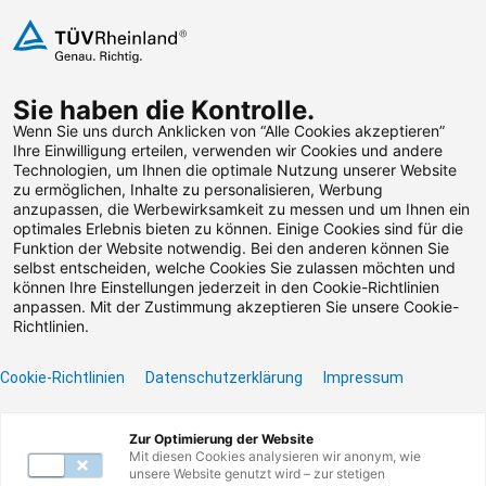
Zum Inhalt springen
Sie haben die Kontrolle.
Weiterbildungen suchen
Wenn Sie uns durch Anklicken von “Alle Cookies akzeptieren”
Ihre Einwilligung erteilen, verwenden wir Cookies und andere
Technologien, um Ihnen die optimale Nutzung unserer Website
Zum Footer springen
zu ermöglichen, Inhalte zu personalisieren, Werbung
anzupassen, die Werbewirksamkeit zu messen und um Ihnen ein
optimales Erlebnis bieten zu können. Einige Cookies sind für die
Funktion der Website notwendig. Bei den anderen können Sie
Leider konnten wir die
selbst entscheiden, welche Cookies Sie zulassen möchten und
können Ihre Einstellungen jederzeit in den Cookie-Richtlinien
von Ihnen gesuchte
anpassen. Mit der Zustimmung akzeptieren Sie unsere Cookie-
Richtlinien.
Weiterbildung nicht
Cookie-Richtlinien
Datenschutzerklärung
Impressum
finden.
Zur Optimierung der Website
Benötigen Sie Hilfe? Dann kontaktieren Sie unser
Mit diesen Cookies analysieren wir anonym, wie
Servicecenter unter
0800 135 355 77
oder per E-
unsere Website genutzt wird – zur stetigen