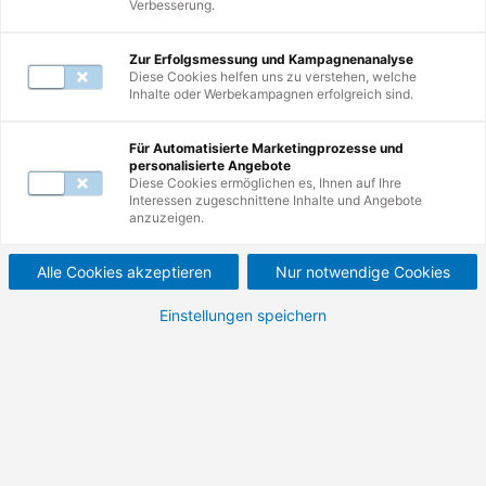
Verbesserung.
Mail unter
servicecenter@de.tuv.com
.
Zur Erfolgsmessung und Kampagnenanalyse
Diese Cookies helfen uns zu verstehen, welche
Inhalte oder Werbekampagnen erfolgreich sind.
Zur Suche
Für Automatisierte Marketingprozesse und
personalisierte Angebote
Nutzen Sie erneut die Suche und erkunden
Diese Cookies ermöglichen es, Ihnen auf Ihre
Interessen zugeschnittene Inhalte und Angebote
Sie unsere Weiterbildungen.
anzuzeigen.
Alle Cookies akzeptieren
Nur notwendige Cookies
Einstellungen speichern
Zur Startseite
Besuchen Sie unsere Startseite und
entdecken Sie die Vielfalt Ihrer
Möglichkeiten.