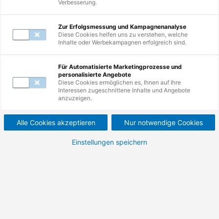
Verbesserung.
Zur Erfolgsmessung und Kampagnenanalyse
Diese Cookies helfen uns zu verstehen, welche
Inhalte oder Werbekampagnen erfolgreich sind.
2
Weiterbildungen
Für Automatisierte Marketingprozesse und
personalisierte Angebote
Diese Cookies ermöglichen es, Ihnen auf Ihre
Interessen zugeschnittene Inhalte und Angebote
Industrie 4.0: Chancen,
anzuzeigen.
Risiken, Umsetzung.
Alle Cookies akzeptieren
Nur notwendige Cookies
Smart Factory – Implemtierung von IoT, IoS,
Einstellungen speichern
3D-Druck, cyber-physischen Systemen im
erfolgskritischen Überblick.
820,00 €
975,80 €
ab
ab
Nettopreis (zzgl. MwSt.)
Bruttopreis (inkl. MwSt.)
Details