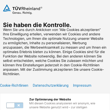
Zum Inhalt springen
Sie haben die Kontrolle.
Weiterbildungen suchen
Wenn Sie uns durch Anklicken von “Alle Cookies akzeptieren”
Ihre Einwilligung erteilen, verwenden wir Cookies und andere
Technologien, um Ihnen die optimale Nutzung unserer Website
Zum Footer springen
zu ermöglichen, Inhalte zu personalisieren, Werbung
anzupassen, die Werbewirksamkeit zu messen und um Ihnen ein
optimales Erlebnis bieten zu können. Einige Cookies sind für die
Funktion der Website notwendig. Bei den anderen können Sie
Leider konnten wir die
selbst entscheiden, welche Cookies Sie zulassen möchten und
können Ihre Einstellungen jederzeit in den Cookie-Richtlinien
von Ihnen gesuchte
anpassen. Mit der Zustimmung akzeptieren Sie unsere Cookie-
Richtlinien.
Weiterbildung nicht
Cookie-Richtlinien
Datenschutzerklärung
Impressum
finden.
Zur Optimierung der Website
Benötigen Sie Hilfe? Dann kontaktieren Sie unser
Mit diesen Cookies analysieren wir anonym, wie
Servicecenter unter
0800 135 355 77
oder per E-
unsere Website genutzt wird – zur stetigen