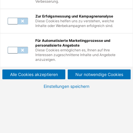
Verbesserung.
Mail unter
servicecenter@de.tuv.com
.
Zur Erfolgsmessung und Kampagnenanalyse
Diese Cookies helfen uns zu verstehen, welche
Inhalte oder Werbekampagnen erfolgreich sind.
Zur Suche
Für Automatisierte Marketingprozesse und
personalisierte Angebote
Nutzen Sie erneut die Suche und erkunden
Diese Cookies ermöglichen es, Ihnen auf Ihre
Interessen zugeschnittene Inhalte und Angebote
Sie unsere Weiterbildungen.
anzuzeigen.
Alle Cookies akzeptieren
Nur notwendige Cookies
Einstellungen speichern
Zur Startseite
Besuchen Sie unsere Startseite und
entdecken Sie die Vielfalt Ihrer
Möglichkeiten.