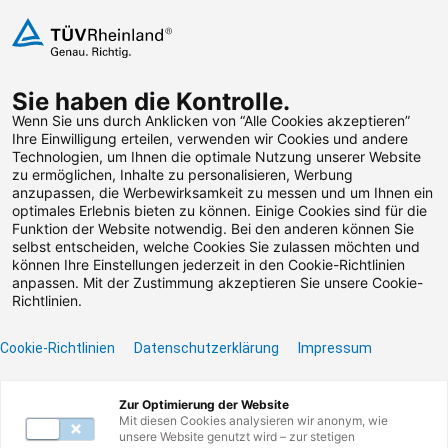
Zum Inhalt springen
Zu den Terminen springen
Sie haben die Kontrolle.
Weiterbildungen suchen
Wenn Sie uns durch Anklicken von “Alle Cookies akzeptieren”
Ihre Einwilligung erteilen, verwenden wir Cookies und andere
Technologien, um Ihnen die optimale Nutzung unserer Website
Zu den Terminen springen
Zum Footer springen
zu ermöglichen, Inhalte zu personalisieren, Werbung
anzupassen, die Werbewirksamkeit zu messen und um Ihnen ein
optimales Erlebnis bieten zu können. Einige Cookies sind für die
TÜV Rheinland
Funktion der Website notwendig. Bei den anderen können Sie
selbst entscheiden, welche Cookies Sie zulassen möchten und
Datenschutzkonferenz.
können Ihre Einstellungen jederzeit in den Cookie-Richtlinien
anpassen. Mit der Zustimmung akzeptieren Sie unsere Cookie-
HYBRID.
Richtlinien.
Cookie-Richtlinien
Datenschutzerklärung
Impressum
Konferenz
Präsenz / Virtual Classroom
Zur Optimierung der Website
2 Termine verfügbar
8 Unterrichtseinheiten
Mit diesen Cookies analysieren wir anonym, wie
unsere Website genutzt wird – zur stetigen
Teilnahmebescheinigung