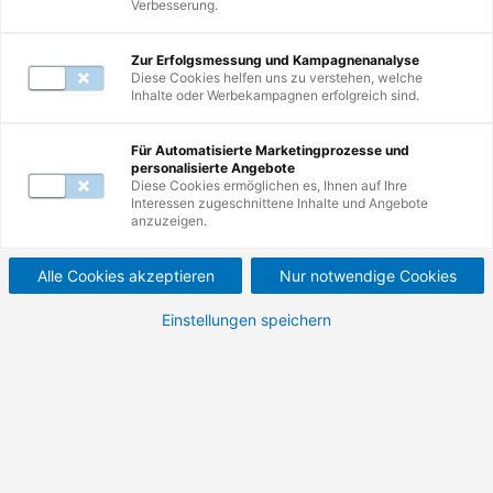
Verbesserung.
Online durchführbar
Zur Erfolgsmessung und Kampagnenanalyse
Diese Cookies helfen uns zu verstehen, welche
Seminarnummer: 32129
Inhalte oder Werbekampagnen erfolgreich sind.
Alle Infos als PDF
Für Automatisierte Marketingprozesse und
Praxisforum: Aktuelle
personalisierte Angebote
Diese Cookies ermöglichen es, Ihnen auf Ihre
Entwicklungen, Best-Practices,
Interessen zugeschnittene Inhalte und Angebote
anzuzeigen.
Informationssicherheit, NIS-2,
Risiken durch KI – wissen, was
Alle Cookies akzeptieren
Nur notwendige Cookies
man tut!
Einstellungen speichern
Seien Sie unser Gast bei der
8. TÜV Rheinland
Datenschutzkonferenz
. Auch in diesem Jahr
erwartet Sie ein hochkarätiges Programm mit
ausgewiesenen Expertinnen und Experten aus den
Bereichen
Datenschutz(-management), Informations-
und Cybersicherheit sowie Künstliche Intelligenz
.