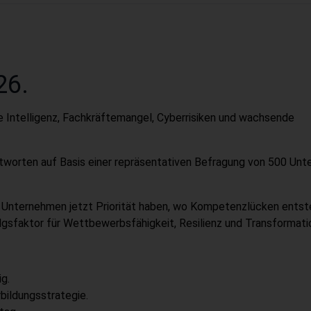
26.
e Intelligenz, Fachkräftemangel, Cyberrisiken und wachsende
ntworten auf Basis einer repräsentativen Befragung von 500 Un
n Unternehmen jetzt Priorität haben, wo Kompetenzlücken ents
sfaktor für Wettbewerbsfähigkeit, Resilienz und Transformatio
g.
rbildungsstrategie.