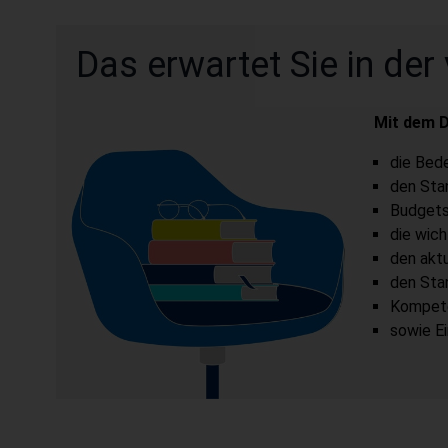
Das erwartet Sie in der
Mit dem D
die Bed
den Sta
Budgets
die wich
den akt
den Stan
Kompete
sowie E