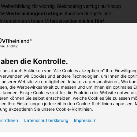
eiterbildung für wichtig. Gleichzeitig verfügt nur knapp
erte Weiterbildungsstrategie
. Auch bei Budgets und
n Unternehmen stehen Mitarbeitenden
ein bis fünf
 Prozent
investieren pro Mitarbeitendem
maximal 1.000
relevant: Der Bedarf ist da – doch vielerorts fehlen noch
sche Prioritäten.
haben die Kontrolle.
 uns durch Anklicken von “Alle Cookies akzeptieren” Ihre Einwilligun
, verwenden wir Cookies und andere Technologien, um Ihnen die opti
unserer Website zu ermöglichen, Inhalte zu personalisieren, Werbu
en, die Werbewirksamkeit zu messen und um Ihnen ein optimales Er
u können. Einige Cookies sind für die Funktion der Website notwendig
ren können Sie selbst entscheiden, welche Cookies Sie zulassen m
en Ihre Einstellungen jederzeit in den Cookie-Richtlinien anpassen. M
ng akzeptieren Sie unsere Cookie-Richtlinien.
in Unternehmen: Diese Theme
ichtlinien
Datenschutzerklärung
Impressum