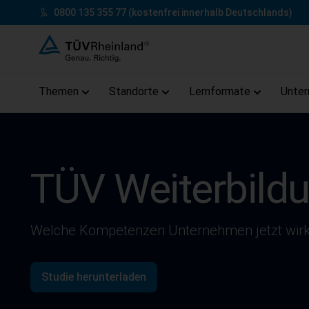
Zum Inhalt springen
0800 135 355 77
(kostenfrei innerhalb Deutschlands)
Themen
Standorte
Lernformate
Unte
TÜV Weiterbild
Welche Kompetenzen Unternehmen jetzt wirk
Studie herunterladen