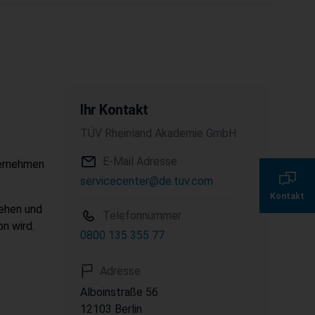
Ihr Kontakt
TÜV Rheinland Akademie GmbH
E-Mail Adresse
ternehmen
0800 135 355 7
servicecenter@de.tuv.com
Kontakt
servicecenter@de.
tehen und
Telefonnummer
n wird.
0800 135 355 77
Adresse
Alboinstraße
56
12103
Berlin