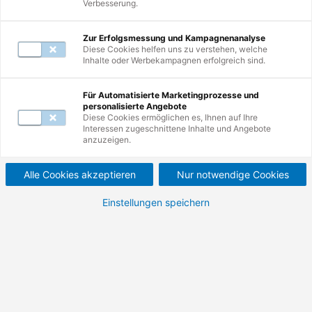
Verbesserung.
Inhaltsverzeichnis
Zur Erfolgsmessung und Kampagnenanalyse
Diese Cookies helfen uns zu verstehen, welche
Inhalte oder Werbekampagnen erfolgreich sind.
Für Automatisierte Marketingprozesse und
Wie unterscheiden sich
personalisierte Angebote
Diese Cookies ermöglichen es, Ihnen auf Ihre
Teilnahmebescheinigung,
Interessen zugeschnittene Inhalte und Angebote
anzuzeigen.
Zertifikat und
Alle Cookies akzeptieren
Nur notwendige Cookies
Personenzertifikat?
Einstellungen speichern
Weiterbildungsnachweise und
Personenzertifizierungen im Vergleich.
Ob Teilnahmebescheinigung, Zertifikat oder
Personenzertifikat – jeder Abschluss macht Lernerfolge
auf seine eigene Weise sichtbar. Während die