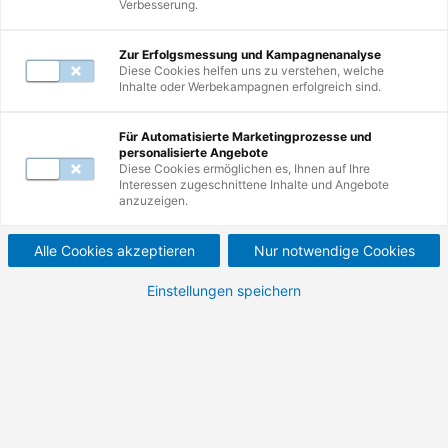
Verbesserung.
Zur Erfolgsmessung und Kampagnenanalyse
Diese Cookies helfen uns zu verstehen, welche
Inhalte oder Werbekampagnen erfolgreich sind.
Weiterbildungen
1
-
10
von
26
Für Automatisierte Marketingprozesse und
personalisierte Angebote
Diese Cookies ermöglichen es, Ihnen auf Ihre
Interessen zugeschnittene Inhalte und Angebote
Neu
Future Thinking-
anzuzeigen.
Kompaktworkshop:
Alle Cookies akzeptieren
Nur notwendige Cookies
Zukunftskompetenz für
Einstellungen speichern
nachhaltigen
Unternehmenserfolg.
Trends erkennen, Szenarien entwickeln,
Strategien umsetzen und somit
Zukunftskompetenzen durch Future Thinking