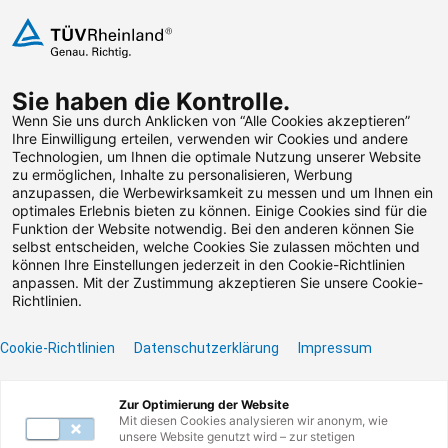
Zum Inhalt springen
Sie haben die Kontrolle.
Weiterbildungen suchen
Wenn Sie uns durch Anklicken von “Alle Cookies akzeptieren”
Ihre Einwilligung erteilen, verwenden wir Cookies und andere
Technologien, um Ihnen die optimale Nutzung unserer Website
Zum Footer springen
zu ermöglichen, Inhalte zu personalisieren, Werbung
anzupassen, die Werbewirksamkeit zu messen und um Ihnen ein
optimales Erlebnis bieten zu können. Einige Cookies sind für die
Funktion der Website notwendig. Bei den anderen können Sie
Leider konnten wir die
selbst entscheiden, welche Cookies Sie zulassen möchten und
können Ihre Einstellungen jederzeit in den Cookie-Richtlinien
von Ihnen gesuchte
anpassen. Mit der Zustimmung akzeptieren Sie unsere Cookie-
Richtlinien.
Weiterbildung nicht
Cookie-Richtlinien
Datenschutzerklärung
Impressum
finden.
Zur Optimierung der Website
Benötigen Sie Hilfe? Dann kontaktieren Sie unser
Mit diesen Cookies analysieren wir anonym, wie
Servicecenter unter
0800 135 355 77
oder per E-
unsere Website genutzt wird – zur stetigen