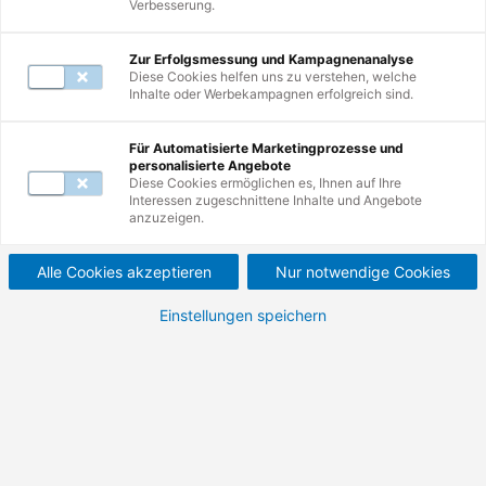
Verbesserung.
Mail unter
servicecenter@de.tuv.com
.
Zur Erfolgsmessung und Kampagnenanalyse
Diese Cookies helfen uns zu verstehen, welche
Inhalte oder Werbekampagnen erfolgreich sind.
Zur Suche
Für Automatisierte Marketingprozesse und
personalisierte Angebote
Nutzen Sie erneut die Suche und erkunden
Diese Cookies ermöglichen es, Ihnen auf Ihre
Interessen zugeschnittene Inhalte und Angebote
Sie unsere Weiterbildungen.
anzuzeigen.
Alle Cookies akzeptieren
Nur notwendige Cookies
Einstellungen speichern
Zur Startseite
Besuchen Sie unsere Startseite und
entdecken Sie die Vielfalt Ihrer
Möglichkeiten.