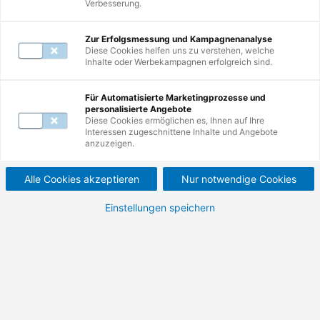
Verbesserung.
Zur Erfolgsmessung und Kampagnenanalyse
Diese Cookies helfen uns zu verstehen, welche
Inhalte oder Werbekampagnen erfolgreich sind.
Inhaltsverzeichnis
Für Automatisierte Marketingprozesse und
personalisierte Angebote
Diese Cookies ermöglichen es, Ihnen auf Ihre
Interessen zugeschnittene Inhalte und Angebote
anzuzeigen.
Alle Cookies akzeptieren
Nur notwendige Cookies
Verantwortung für
Einstellungen speichern
Arbeitsschutz trägt das
Unternehmen
Die grundlegende Verantwortung für Arbeitssicherheit
und Gesundheitsschutz im Betrieb trägt der