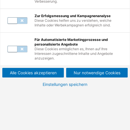
Verbesserung.
Zur Erfolgsmessung und Kampagnenanalyse
Diese Cookies helfen uns zu verstehen, welche
Inhalte oder Werbekampagnen erfolgreich sind.
Weiterbildungen
1
-
10
von
51
Für Automatisierte Marketingprozesse und
personalisierte Angebote
Diese Cookies ermöglichen es, Ihnen auf Ihre
Interessen zugeschnittene Inhalte und Angebote
Praxisforum Qualität.
anzuzeigen.
Managementsysteme im Wandel – Aktuelle
Alle Cookies akzeptieren
Nur notwendige Cookies
Entwicklungen, Normenrevisionen und ihre
Umsetzung in der Praxis.
Einstellungen speichern
610,00 €
725,90 €
Nettopreis (zzgl. MwSt.)
Bruttopreis (inkl. MwSt.)
Details