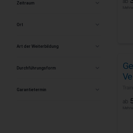
3
ab
Zeitraum
Mehrwe
filter
Ort
filter
Art der Weiterbildung
filter
Ge
Durchführungsform
filter
Ve
Trai
Garantietermin
filter
5
ab
Mehrwe