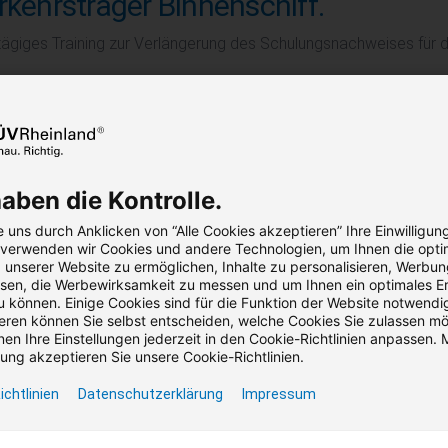
rkehrsträger Binnenschiff.
tägiges Training zur Verlängerung des Schulungsnachweises für d
,00 €
rtsteuerbefreit
Seminar
Präsenz / Virtual Classroom
1 Term
haben die Kontrolle.
Teilnahmebescheini
 uns durch Anklicken von “Alle Cookies akzeptieren” Ihre Einwilligun
, verwenden wir Cookies und andere Technologien, um Ihnen die opti
unserer Website zu ermöglichen, Inhalte zu personalisieren, Werbu
en, die Werbewirksamkeit zu messen und um Ihnen ein optimales Er
fahrgutbeauftragter. Grundkurs
u können. Einige Cookies sind für die Funktion der Website notwendig
ren können Sie selbst entscheiden, welche Cookies Sie zulassen m
rkehrsträger Binnenschiff.
en Ihre Einstellungen jederzeit in den Cookie-Richtlinien anpassen. M
ng akzeptieren Sie unsere Cookie-Richtlinien.
rer Verkehrsträger. Vorbereitung auf die IHK-Prüfung in 10 Unterr
ichtlinien
Datenschutzerklärung
Impressum
,00 €