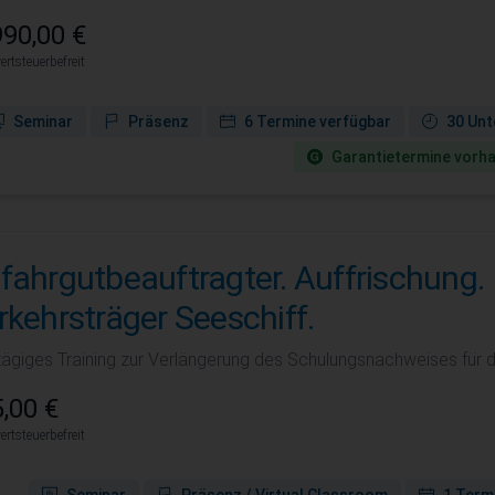
90,00 €
rtsteuerbefreit
Seminar
Präsenz
6 Termine verfügbar
30 Unt
Garantie­termine vorh
fahrgutbeauftragter. Auffrischung.
rkehrsträger Seeschiff.
tägiges Training zur Verlängerung des Schulungsnachweises für d
,00 €
rtsteuerbefreit