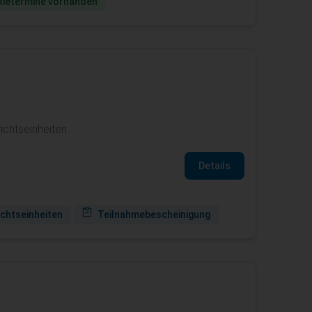
ie­termine vorhanden
ichtseinheiten.
Details
ichtseinheiten
Teilnahmebescheinigung