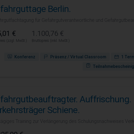
fahrguttage Berlin.
hrgutfachtagung für Gefahrgutverantwortliche und Gefahrgutbeau
,01 €
1.100,76 €
reis (zzgl. MwSt.)
Bruttopreis (inkl. MwSt.)
Konferenz
Präsenz / Virtual Classroom
1 Term
Teilnahmebescheini
fahrgutbeauftragter. Auffrischung.
rkehrsträger Schiene.
tägiges Training zur Verlängerung des Schulungsnachweises Verk