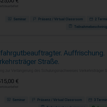
25,00 €
rtsteuerbefreit
Seminar
Präsenz / Virtual Classroom
2 Termi
Teilnahmebescheini
fahrgutbeauftragter. Auffrischung.
rkehrsträger Straße.
ning zur Verlängerung des Schulungsnachweises Verkehrsträger S
15,00 €
rtsteuerbefreit
Seminar
Präsenz / Virtual Classroom
3 Termi