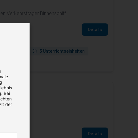
en Verkehrsträger Binnenschiff.
Details
in verfügbar
5 Unterrichtseinheiten
gung
g
male
ng
lebnis
. Bei
öchten
it der
ichtseinheiten.
Details