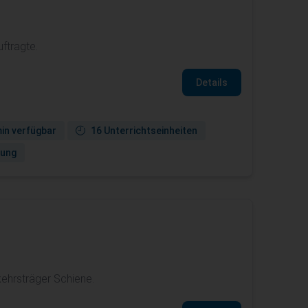
ftragte.
Details
in verfügbar
16 Unterrichtseinheiten
gung
ehrsträger Schiene.