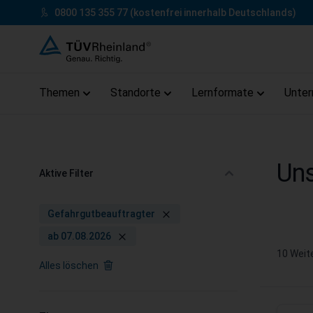
Zum Inhalt springen
0800 135 355 77
(kostenfrei innerhalb Deutschlands)
Themen
Standorte
Lernformate
Unte
Zum Footer springen
Uns
Aktive Filter
Gefahrgutbeauftragter
ab 07.08.2026
10
Weite
Alles löschen
Zur Produktliste springen