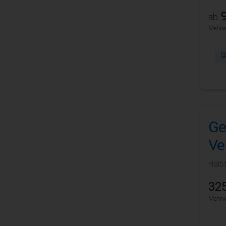
9
ab
Mehrwe
Ge
Ve
Halb
325
Mehrwe