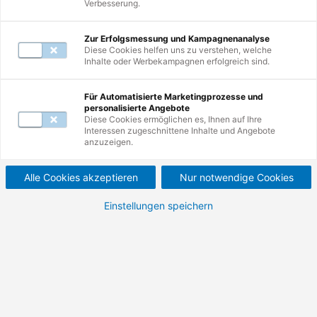
Verbesserung.
Zur Erfolgsmessung und Kampagnenanalyse
Diese Cookies helfen uns zu verstehen, welche
Inhalte oder Werbekampagnen erfolgreich sind.
3
Weiterbildungen
Für Automatisierte Marketingprozesse und
personalisierte Angebote
Diese Cookies ermöglichen es, Ihnen auf Ihre
Interessen zugeschnittene Inhalte und Angebote
Befähigte Person für
anzuzeigen.
stationäre
Alle Cookies akzeptieren
Nur notwendige Cookies
Gaswarntechnik.
Einstellungen speichern
Fachwissen für die fachgerechte
Inbetriebnahme, Prüfung, Wartung, Kalibrierung
und Teiletausch von Gaswarnsystemen.
2.395,00 €
2.850,05 €
Nettopreis (zzgl. MwSt.)
Bruttopreis (inkl. MwSt.)