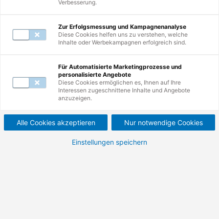
Verbesserung.
Zur Erfolgsmessung und Kampagnenanalyse
Diese Cookies helfen uns zu verstehen, welche
Inhalte oder Werbekampagnen erfolgreich sind.
Weiterbildungen
1
-
10
von
23
Für Automatisierte Marketingprozesse und
personalisierte Angebote
Diese Cookies ermöglichen es, Ihnen auf Ihre
Interessen zugeschnittene Inhalte und Angebote
Neu
Führungskompetenz und
anzuzeigen.
Kommunikation für
Alle Cookies akzeptieren
Nur notwendige Cookies
Projektleiter:innen.
Einstellungen speichern
Kommunikation für Projektleiter:
Projektmeetings leiten, Konflikte klären und
lateral führen.
810,00 €
963,90 €
Nettopreis (zzgl. MwSt.)
Bruttopreis (inkl. MwSt.)