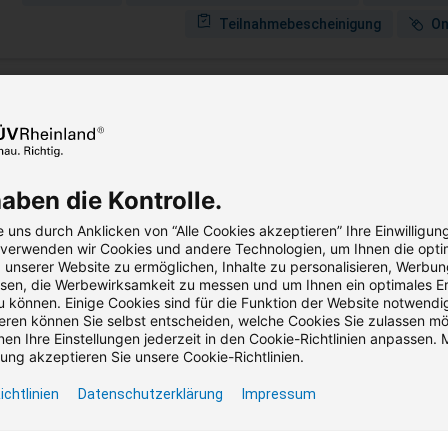
Teilnahmebescheinigung
On
rkshop - Introduction to ISO 21448
dard for technical Systems in Automotive.
haben die Kontrolle.
,00 €
928,20 €
 uns durch Anklicken von “Alle Cookies akzeptieren” Ihre Einwilligun
reis (zzgl. MwSt.)
Bruttopreis (inkl. MwSt.)
, verwenden wir Cookies und andere Technologien, um Ihnen die opti
unserer Website zu ermöglichen, Inhalte zu personalisieren, Werbu
en, die Werbewirksamkeit zu messen und um Ihnen ein optimales Er
Seminar
Präsenz / Virtual Classroom
1 Term
u können. Einige Cookies sind für die Funktion der Website notwendig
ren können Sie selbst entscheiden, welche Cookies Sie zulassen m
Teilnahmebescheinigung
On
en Ihre Einstellungen jederzeit in den Cookie-Richtlinien anpassen. M
ng akzeptieren Sie unsere Cookie-Richtlinien.
ichtlinien
Datenschutzerklärung
Impressum
velopment of safety related