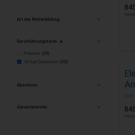
filter
845
Nettop
Art der Weiterbildung
filter
filter
Durchführungsform
products available
Präsenz
(39)
products available
filter selected
Virtual Classroom
(50)
El
An
Abschluss
filter
Erst
Garantietermin
845
filter
Nettop