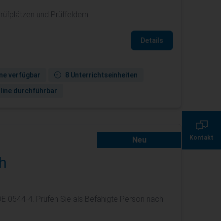
rüfplätzen und Prüffeldern.
Details
ne verfügbar
8 Unterrichtseinheiten
line durchführbar
0800 135 355 7
Kontakt
Neu
servicecenter@de.
h
E 0544-4. Prüfen Sie als Befähigte Person nach