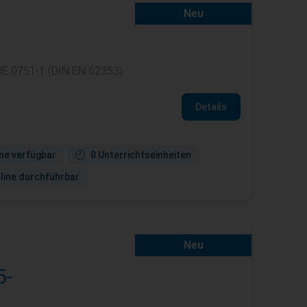
Neu
DE 0751-1 (DIN EN 62353).
Details
ne verfügbar
8 Unterrichtseinheiten
line durchführbar
Neu
5-