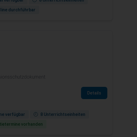
in verfügbar
8 Unterrichtseinheiten
line durchführbar
losionsschutzdokument.
Details
ne verfügbar
8 Unterrichtseinheiten
ie­termine vorhanden