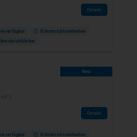
Details
ne verfügbar
8 Unterrichtseinheiten
line durchführbar
Neu
ift 3.
Details
ne verfügbar
8 Unterrichtseinheiten