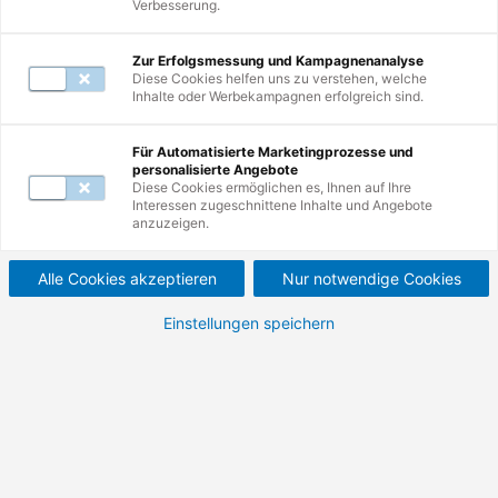
Verbesserung.
Zur Erfolgsmessung und Kampagnenanalyse
Diese Cookies helfen uns zu verstehen, welche
Inhalte oder Werbekampagnen erfolgreich sind.
Weiterbildungen
1
-
10
von
31
Für Automatisierte Marketingprozesse und
personalisierte Angebote
Diese Cookies ermöglichen es, Ihnen auf Ihre
Interessen zugeschnittene Inhalte und Angebote
Gefahrguttage Berlin.
anzuzeigen.
Gefahrgutfachtagung für
Alle Cookies akzeptieren
Nur notwendige Cookies
Gefahrgutverantwortliche und
Gefahrgutbeauftragte.
Einstellungen speichern
925,01 €
1.100,76 €
Nettopreis (zzgl. MwSt.)
Bruttopreis (inkl. MwSt.)
Details