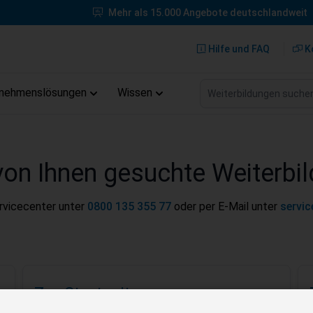
Mehr als 15.000 Angebote deutschlandweit
Hilfe und FAQ
K
Weiterbildungen suche
rnehmenslösungen
Wissen
von Ihnen gesuchte Weiterbil
ervicecenter unter
0800 135 355 77
oder per E-Mail unter
servi
Zur Startseite