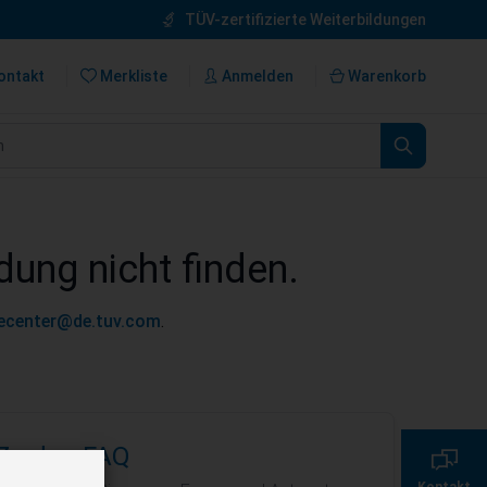
TÜV-zertifizierte Weiterbildungen
ontakt
Merkliste
Anmelden
Warenkorb
n
dung nicht finden.
cecenter@de.tuv.com
.
0800 135 355 7
Zu den FAQ