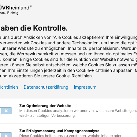
Besuchen Sie unsere Startseite und entdecken
Sie die Vielfalt Ihrer Möglichkeiten.
haben die Kontrolle.
 uns durch Anklicken von “Alle Cookies akzeptieren” Ihre Einwilligun
, verwenden wir Cookies und andere Technologien, um Ihnen die opti
unserer Website zu ermöglichen, Inhalte zu personalisieren, Werbu
en, die Werbewirksamkeit zu messen und um Ihnen ein optimales Er
u können. Einige Cookies sind für die Funktion der Website notwendig
ren können Sie selbst entscheiden, welche Cookies Sie zulassen m
en Ihre Einstellungen jederzeit in den Cookie-Richtlinien anpassen. M
ng akzeptieren Sie unsere Cookie-Richtlinien.
etter abonnieren & Vorteile si
ichtlinien
Datenschutzerklärung
Impressum
ngen & Branchennews • Kostenlose Webinare • Praktische A
Zur Optimierung der Website
Mit diesen Cookies analysieren wir anonym, wie unsere Website gen
wird – zur stetigen Verbesserung.
dresse
Zur Erfolgsmessung und Kampagnenanalyse
Diese Cookies helfen uns zu verstehen, welche Inhalte oder