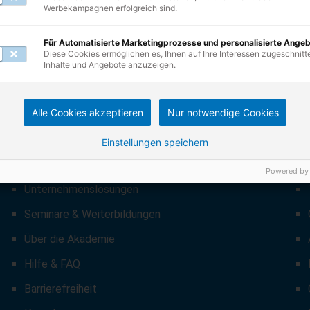
Werbekampagnen erfolgreich sind.
Für Automatisierte Marketingprozesse und personalisierte Ange
Diese Cookies ermöglichen es, Ihnen auf Ihre Interessen zugeschnitt
Inhalte und Angebote anzuzeigen.
Alle Cookies akzeptieren
Nur notwendige Cookies
UNSERE ANGEBOTE
Einstellungen speichern
Lernformate
Powered by
Unternehmenslösungen
Seminare & Weiterbildungen
Über die Akademie
Hilfe & FAQ
Barrierefreiheit