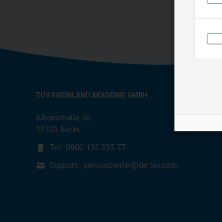
TÜV RHEINLAND AKADEMIE GMBH
Alboinstraße 56
12103 Berlin
Tel.: 0800 135 355 77
Support:
servicecenter@de.tuv.com