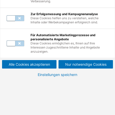
Verbesserung.
Zur Erfolgsmessung und Kampagnenanalyse
Diese Cookies helfen uns zu verstehen, welche
Inhalte oder Werbekampagnen erfolgreich sind.
1
Weiterbildung
Für Automatisierte Marketingprozesse und
personalisierte Angebote
Diese Cookies ermöglichen es, Ihnen auf Ihre
Interessen zugeschnittene Inhalte und Angebote
Fachkraft für
anzuzeigen.
Rauchwarnmelder nach
Alle Cookies akzeptieren
Nur notwendige Cookies
DIN 14676.
Einstellungen speichern
Gesetzliche Vorschriften sowie Funktion,
Installation und Wartung von
Rauchwarnmeldern.
525,00 €
624,75 €
ab
ab
Nettopreis (zzgl. MwSt.)
Bruttopreis (inkl. MwSt.)