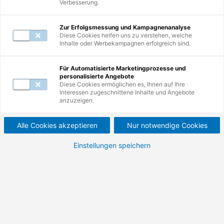
Verbesserung.
Zur Erfolgsmessung und Kampagnenanalyse
Diese Cookies helfen uns zu verstehen, welche
Inhalte oder Werbekampagnen erfolgreich sind.
Weiterbildungen
1
-
10
von
16
Für Automatisierte Marketingprozesse und
personalisierte Angebote
Diese Cookies ermöglichen es, Ihnen auf Ihre
Interessen zugeschnittene Inhalte und Angebote
Auswirkungen des BEM
anzuzeigen.
im
Alle Cookies akzeptieren
Nur notwendige Cookies
Kündigungsschutzverfahr
Einstellungen speichern
en.
Praxisbezogenes Seminar für mehr
Handlungssicherheit bei krankheitsbedingten
Kündigungen.
400,00 €
476,00 €