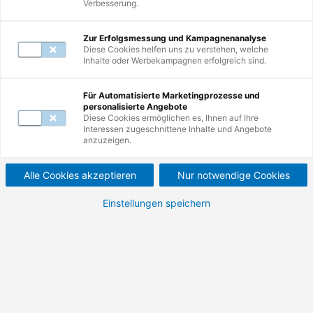
Verbesserung.
Mail unter
servicecenter@de.tuv.com
.
Zur Erfolgsmessung und Kampagnenanalyse
Diese Cookies helfen uns zu verstehen, welche
Inhalte oder Werbekampagnen erfolgreich sind.
Zur Suche
Für Automatisierte Marketingprozesse und
personalisierte Angebote
Nutzen Sie erneut die Suche und erkunden
Diese Cookies ermöglichen es, Ihnen auf Ihre
Interessen zugeschnittene Inhalte und Angebote
Sie unsere Weiterbildungen.
anzuzeigen.
Alle Cookies akzeptieren
Nur notwendige Cookies
Einstellungen speichern
Zur Startseite
Besuchen Sie unsere Startseite und
entdecken Sie die Vielfalt Ihrer
Möglichkeiten.