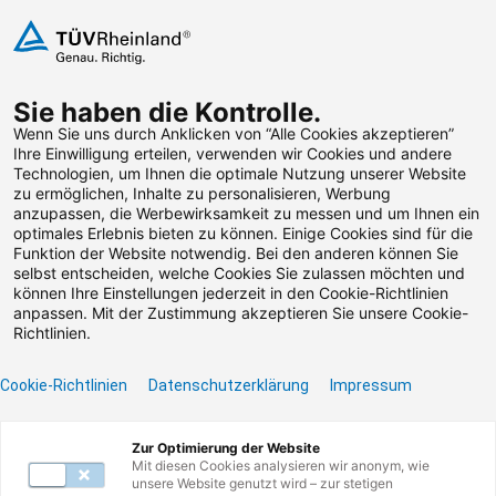
Zum Inhalt springen
Sie haben die Kontrolle.
Weiterbildungen suchen
Wenn Sie uns durch Anklicken von “Alle Cookies akzeptieren”
Ihre Einwilligung erteilen, verwenden wir Cookies und andere
Technologien, um Ihnen die optimale Nutzung unserer Website
Zum Footer springen
zu ermöglichen, Inhalte zu personalisieren, Werbung
anzupassen, die Werbewirksamkeit zu messen und um Ihnen ein
optimales Erlebnis bieten zu können. Einige Cookies sind für die
Funktion der Website notwendig. Bei den anderen können Sie
Leider konnten wir die
selbst entscheiden, welche Cookies Sie zulassen möchten und
können Ihre Einstellungen jederzeit in den Cookie-Richtlinien
von Ihnen gesuchte
anpassen. Mit der Zustimmung akzeptieren Sie unsere Cookie-
Richtlinien.
Weiterbildung nicht
Cookie-Richtlinien
Datenschutzerklärung
Impressum
finden.
Zur Optimierung der Website
Benötigen Sie Hilfe? Dann kontaktieren Sie unser
Mit diesen Cookies analysieren wir anonym, wie
Servicecenter unter
0800 135 355 77
oder per E-
unsere Website genutzt wird – zur stetigen