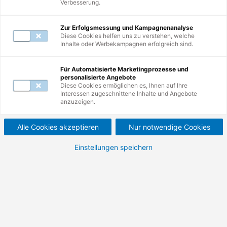
Verbesserung.
Zur Erfolgsmessung und Kampagnenanalyse
Diese Cookies helfen uns zu verstehen, welche
Inhalte oder Werbekampagnen erfolgreich sind.
Weiterbildungen
1
-
10
von
11
Für Automatisierte Marketingprozesse und
personalisierte Angebote
Diese Cookies ermöglichen es, Ihnen auf Ihre
Interessen zugeschnittene Inhalte und Angebote
Befähigte Person zur
anzuzeigen.
Prüfung von
Alle Cookies akzeptieren
Nur notwendige Cookies
Stetigförderern.
Einstellungen speichern
Fachkunde für die regelmäßige Überprüfung der
Sicherheit und Funktionsfähigkeit von
Stetigförderern.
895,00 €
1.065,05 €
Nettopreis (zzgl. MwSt.)
Bruttopreis (inkl. MwSt.)