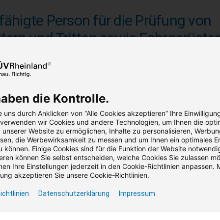
fähigte Person für die Prüfung von
itern und Tritten sowie Fahrgerüsten
ntieren Sie als Befähigte Person für Leitern und Tritte sowie fü
rheit.
95,00 €
827,05 €
ab
haben die Kontrolle.
reis (zzgl. MwSt.)
Bruttopreis (inkl. MwSt.)
 uns durch Anklicken von “Alle Cookies akzeptieren” Ihre Einwilligun
, verwenden wir Cookies und andere Technologien, um Ihnen die opti
Seminar
Präsenz / Virtual Classroom
12 Term
unserer Website zu ermöglichen, Inhalte zu personalisieren, Werbu
en, die Werbewirksamkeit zu messen und um Ihnen ein optimales Er
Teilnahmebescheinigung
Garant
u können. Einige Cookies sind für die Funktion der Website notwendig
ren können Sie selbst entscheiden, welche Cookies Sie zulassen m
en Ihre Einstellungen jederzeit in den Cookie-Richtlinien anpassen. M
ng akzeptieren Sie unsere Cookie-Richtlinien.
ichtlinien
Datenschutzerklärung
Impressum
fähigte Person für die Prüfung von
eigleitern / Steiggängen.