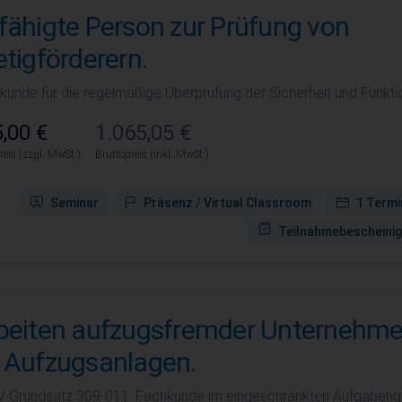
fähigte Person zur Prüfung von
etigförderern.
kunde für die regelmäßige Überprüfung der Sicherheit und Funktio
,00 €
1.065,05 €
reis (zzgl. MwSt.)
Bruttopreis (inkl. MwSt.)
Seminar
Präsenz / Virtual Classroom
1 Termi
Teilnahmebescheini
beiten aufzugsfremder Unternehm
 Aufzugsanlagen.
 Grundsatz 309-011: Fachkunde im eingeschränkten Aufgabengebi