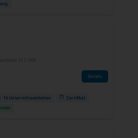
gung
A
rundsatz 312-906.
Details
16 Unterrichtseinheiten
Zertifikat
anden