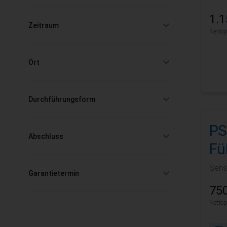
1.1
Zeitraum
Nettop
filter
Ort
filter
Durchführungsform
filter
PS
Abschluss
Fü
filter
Sens
Garantietermin
filter
750
Nettop