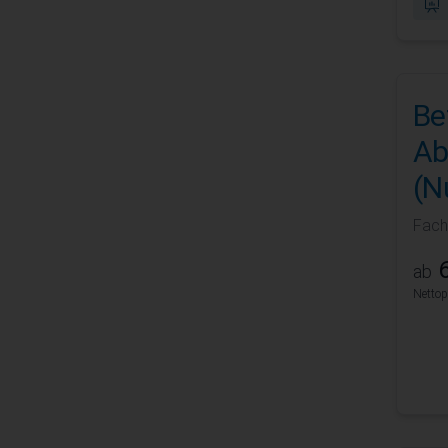
Be
Ab
(N
Fach
6
ab
Nettop