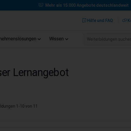
Mehr als 15.000 Angebote deutschlandweit
Hilfe und FAQ
K
Weiterbildungen suche
rnehmenslösungen
Wissen
er Lernangebot
ildungen
1
-
10
von
11