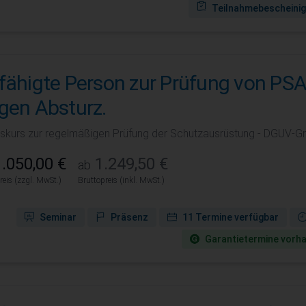
Teilnahmebescheini
fähigte Person zur Prüfung von PS
gen Absturz.
iskurs zur regelmäßigen Prüfung der Schutzausrüstung - DGUV-G
.050,00 €
1.249,50 €
ab
reis (zzgl. MwSt.)
Bruttopreis (inkl. MwSt.)
Seminar
Präsenz
11 Termine verfügbar
Garantie­termine vorh