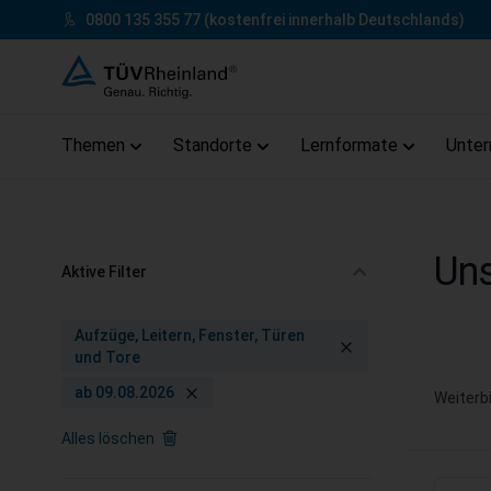
Zum Inhalt springen
0800 135 355 77
(kostenfrei innerhalb Deutschlands)
Themen
Standorte
Lernformate
Unte
Zum Footer springen
Uns
Aktive Filter
Aufzüge, Leitern, Fenster, Türen
und Tore
ab 09.08.2026
Weiterb
Alles löschen
Zur Produktliste springen