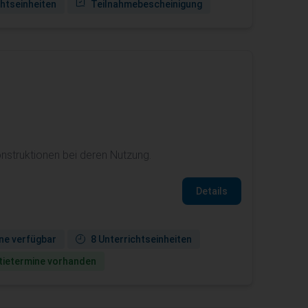
chtseinheiten
Teilnahmebescheinigung
struktionen bei deren Nutzung.
Details
ne verfügbar
8 Unterrichtseinheiten
ie­termine vorhanden