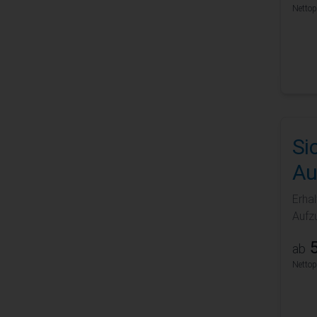
Nettop
Si
Au
Erha
Aufz
5
ab
Nettop