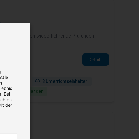
.
r Fahrgerüste durch wiederkehrende Prüfungen
Details
g
male
ine verfügbar
8 Unterrichtseinheiten
ng
lebnis
ie­termine vorhanden
. Bei
öchten
it der