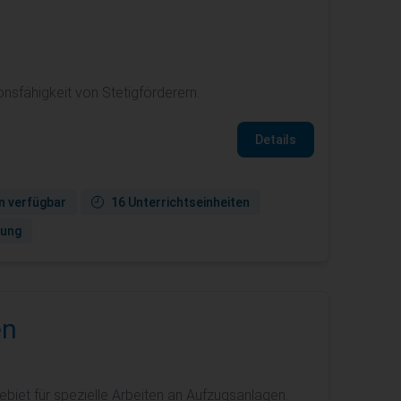
nsfähigkeit von Stetigförderern.
Details
n verfügbar
16 Unterrichtseinheiten
gung
en
et für spezielle Arbeiten an Aufzugsanlagen.