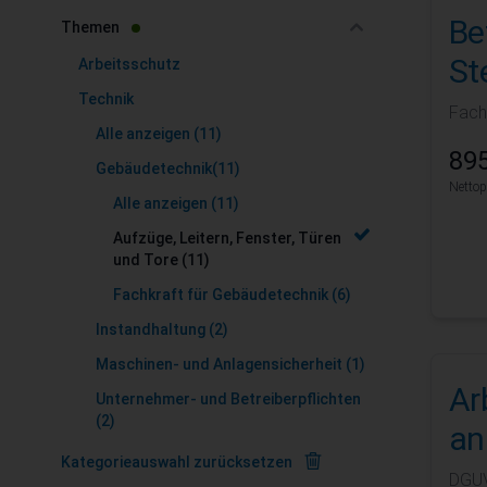
Be
filter
Themen
St
Arbeitsschutz
Technik
Fach
Alle anzeigen
(11)
895
Gebäudetechnik
(11)
Nettop
Alle anzeigen
(11)
Aufzüge, Leitern, Fenster, Türen
und Tore
(11)
Fachkraft für Gebäudetechnik
(6)
Instandhaltung
(2)
Maschinen- und Anlagensicherheit
(1)
Ar
Unternehmer- und Betreiberpflichten
(2)
an
Kategorieauswahl zurücksetzen
DGUV