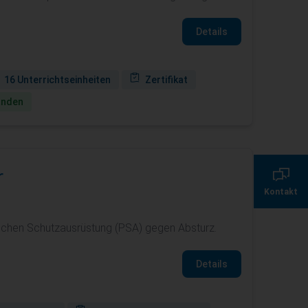
Details
16 Unterrichtseinheiten
Zertifikat
anden
0800 135 355 7
r
Kontakt
servicecenter@de.
lichen Schutzausrüstung (PSA) gegen Absturz.
Details