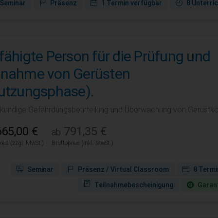
Seminar
Präsenz
1 Termin verfügbar
8 Unterri
fähigte Person für die Prüfung und
nahme von Gerüsten
utzungsphase).
kundige Gefährdungsbeurteilung und Überwachung von Gerüstkon
65,00 €
791,35 €
ab
reis (zzgl. MwSt.)
Bruttopreis (inkl. MwSt.)
Seminar
Präsenz / Virtual Classroom
8 Termi
Teilnahmebescheinigung
Garant