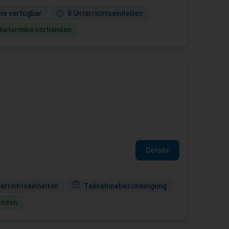
ne verfügbar
8 Unterrichtseinheiten
ie­termine vorhanden
Details
terrichtseinheiten
Teilnahmebescheinigung
anden