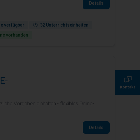
Details
ne verfügbar
32 Unterrichtseinheiten
ine vorhanden
0800 135 355 7
E-
Kontakt
servicecenter@de.
liche Vorgaben einhalten - flexibles Online-
Details