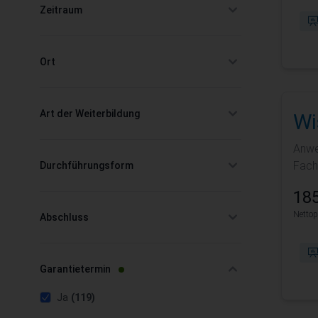
Zeitraum
filter
Ort
filter
Art der Weiterbildung
Wi
filter
Anwe
Fach
Durchführungsform
filter
185
Nettop
Abschluss
filter
filter
Garantietermin
products available
filter selected
Ja
(119)