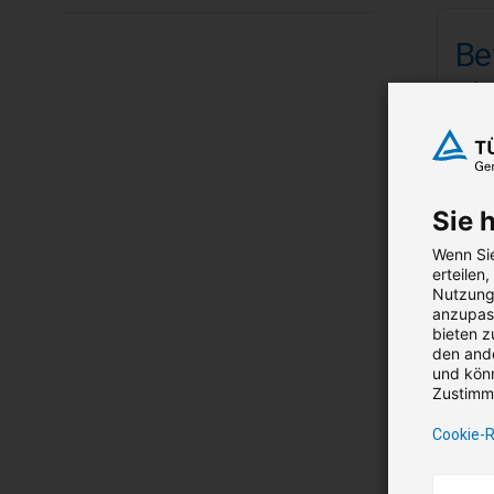
Be
Fl
Ve
Als 
Sie 
775
Nettop
Wenn Sie
erteilen
Nutzung 
anzupass
bieten z
den ande
und könn
Zustimmu
Cookie-R
Ko