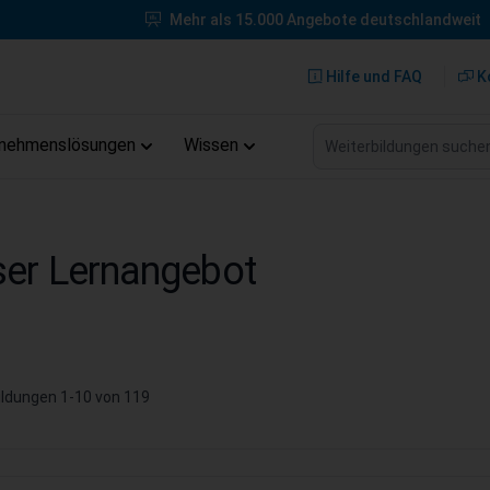
Mehr als 15.000 Angebote deutschlandweit
Hilfe und FAQ
K
Weiterbildungen suche
rnehmenslösungen
Wissen
er Lernangebot
ildungen
1
-
10
von
119