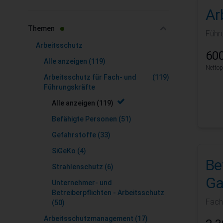
Ar
Zur Produktliste springen
filter
Themen
Führ
Arbeitsschutz
600
Alle anzeigen
(119)
Nettop
Arbeitsschutz für Fach- und
(119)
Führungskräfte
Alle anzeigen
(119)
Befähigte Personen
(51)
Gefahrstoffe
(33)
SiGeKo
(4)
Be
Strahlenschutz
(6)
Ga
Unternehmer- und
Betreiberpflichten - Arbeitsschutz
Fach
(50)
Arbeitsschutzmanagement
(17)