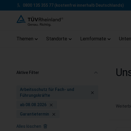
Zum Inhalt springen
0800 135 355 77
(kostenfrei innerhalb Deutschlands)
Themen
Standorte
Lernformate
Unte
Zum Footer springen
Uns
Aktive Filter
Arbeitsschutz für Fach- und
Führungskräfte
ab 08.08.2026
Weiterb
Garantietermin
Alles löschen