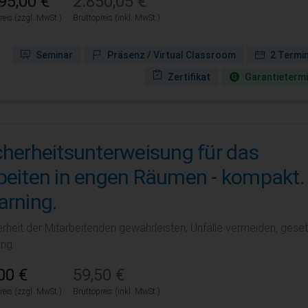
95,00 €
2.850,05 €
reis (zzgl. MwSt.)
Bruttopreis (inkl. MwSt.)
Seminar
Präsenz / Virtual Classroom
2 Termi
Zertifikat
Garantie­term
cherheitsunterweisung für das
beiten in engen Räumen - kompakt. 
arning.
rheit der Mitarbeitenden gewährleisten, Unfälle vermeiden, gesetz
ing.
00 €
59,50 €
reis (zzgl. MwSt.)
Bruttopreis (inkl. MwSt.)