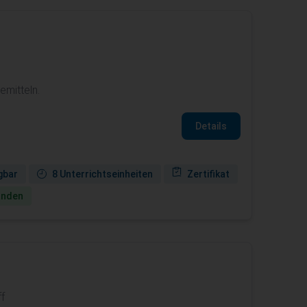
mitteln.
Details
gbar
8 Unterrichtseinheiten
Zertifikat
anden
f