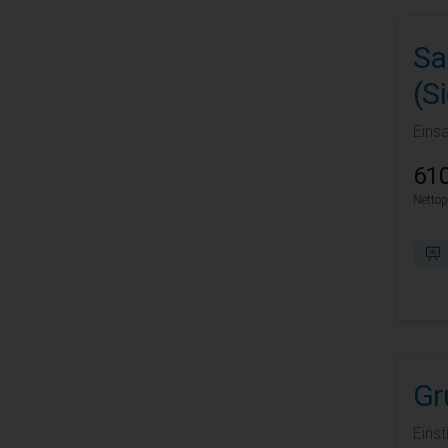
Sa
(S
Eins
610
Nettop
Gr
Eins