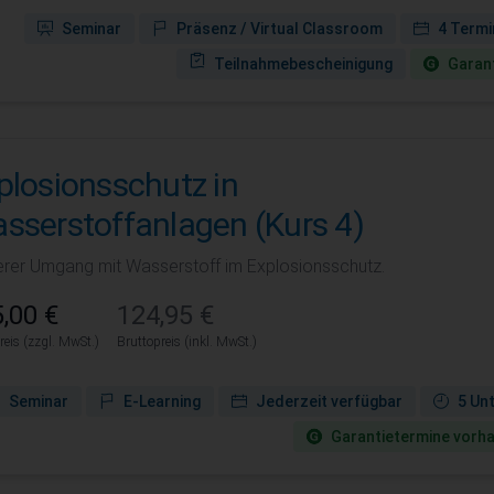
Seminar
Präsenz / Virtual Classroom
4 Termi
Teilnahmebescheinigung
Garant
plosionsschutz in
sserstoffanlagen (Kurs 4)
erer Umgang mit Wasserstoff im Explosionsschutz.
,00 €
124,95 €
reis (zzgl. MwSt.)
Bruttopreis (inkl. MwSt.)
Seminar
E-Learning
Jederzeit verfügbar
5 Un
Garantie­termine vorh