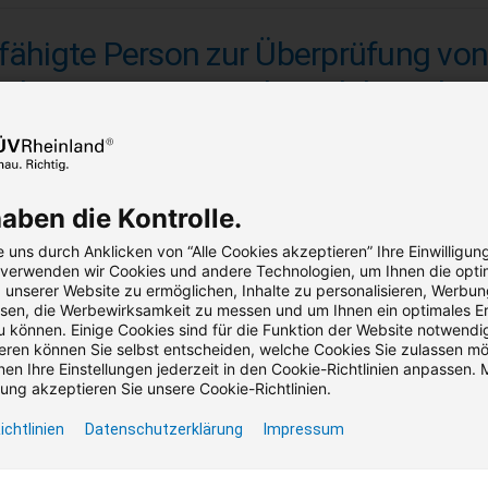
fähigte Person zur Überprüfung von
uchtwegtüren mit/ohne elektrische
rriegelung nach EltVTR.
Befähigte Person die entsprechenden Prüfungen und Wartungen s
haben die Kontrolle.
,00 €
922,25 €
reis (zzgl. MwSt.)
Bruttopreis (inkl. MwSt.)
 uns durch Anklicken von “Alle Cookies akzeptieren” Ihre Einwilligun
, verwenden wir Cookies und andere Technologien, um Ihnen die opti
unserer Website zu ermöglichen, Inhalte zu personalisieren, Werbu
Seminar
Präsenz / Virtual Classroom
2 Termine verfü
en, die Werbewirksamkeit zu messen und um Ihnen ein optimales Er
u können. Einige Cookies sind für die Funktion der Website notwendig
Garantie­termine vorh
ren können Sie selbst entscheiden, welche Cookies Sie zulassen m
en Ihre Einstellungen jederzeit in den Cookie-Richtlinien anpassen. M
ng akzeptieren Sie unsere Cookie-Richtlinien.
ichtlinien
Datenschutzerklärung
Impressum
nformität von Wasserstoffanlagen: