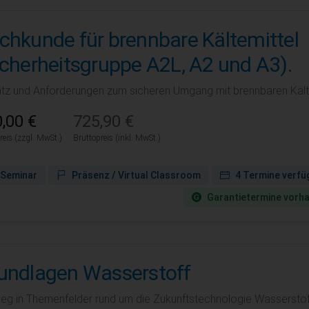
chkunde für brennbare Kältemittel
icherheitsgruppe A2L, A2 und A3).
atz und Anforderungen zum sicheren Umgang mit brennbaren Kälte
,00 €
725,90 €
reis (zzgl. MwSt.)
Bruttopreis (inkl. MwSt.)
Seminar
Präsenz / Virtual Classroom
4 Termine verfü
Garantie­termine vorh
undlagen Wasserstoff
tieg in Themenfelder rund um die Zukunftstechnologie Wasserstof