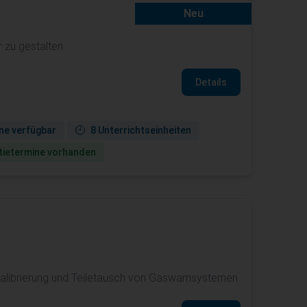
Neu
 zu gestalten.
Details
ne verfügbar
8 Unterrichtseinheiten
ie­termine vorhanden
Kalibrierung und Teiletausch von Gaswarnsystemen.