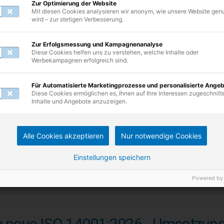
Seminar
E-Learning
Jederzeit verfügbar
8 Un
Zur Optimierung der Website
Mit diesen Cookies analysieren wir anonym, wie unsere Website gen
Garantie­termine vorh
wird – zur stetigen Verbesserung.
Zur Erfolgsmessung und Kampagnenanalyse
Diese Cookies helfen uns zu verstehen, welche Inhalte oder
Werbekampagnen erfolgreich sind.
chhaltigkeitsmanager (TÜV).
Für Automatisierte Marketingprozesse und personalisierte Ange
isorientierter Lehrgang zum Aufbau von CSR- und Nachhaltigke
Diese Cookies ermöglichen es, Ihnen auf Ihre Interessen zugeschnitt
Inhalte und Angebote anzuzeigen.
95,00 €
2.969,05 €
reis (zzgl. MwSt.)
Bruttopreis (inkl. MwSt.)
Alle Cookies akzeptieren
Nur notwendige Cookies
Seminar
Blended Learning
5 Termine verfügbar
Einstellungen speichern
Garantie­termine vorh
Powered by
e neue ISO 14001:2026 - Umsetzun