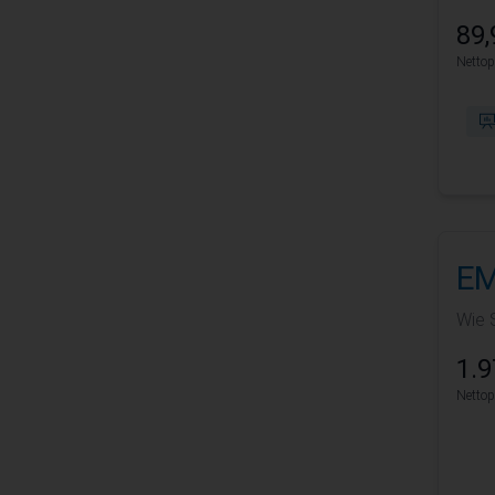
89,
Nettop
EM
Wie 
1.9
Nettop