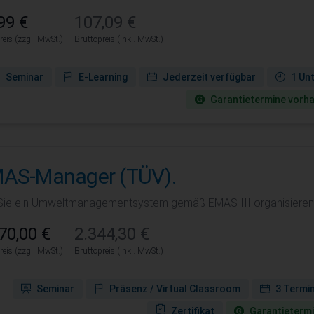
99 €
107,09 €
reis (zzgl. MwSt.)
Bruttopreis (inkl. MwSt.)
Seminar
E-Learning
Jederzeit verfügbar
1 Un
Garantie­termine vorh
AS-Manager (TÜV).
Sie ein Umweltmanagementsystem gemäß EMAS III organisieren, u
70,00 €
2.344,30 €
reis (zzgl. MwSt.)
Bruttopreis (inkl. MwSt.)
Seminar
Präsenz / Virtual Classroom
3 Termi
Zertifikat
Garantie­term