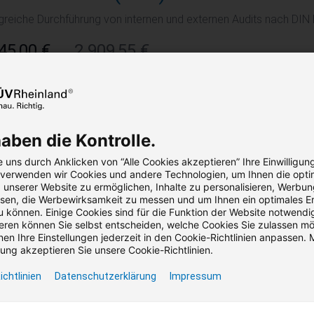
lgreiche Durchführung von internen und externen Audits nach DIN
45,00 €
2.909,55 €
reis (zzgl. MwSt.)
Bruttopreis (inkl. MwSt.)
Seminar
Präsenz / Virtual Classroom
4 Termi
Zertifikat
Garantie­term
haben die Kontrolle.
 uns durch Anklicken von “Alle Cookies akzeptieren” Ihre Einwilligun
, verwenden wir Cookies und andere Technologien, um Ihnen die opti
unserer Website zu ermöglichen, Inhalte zu personalisieren, Werbu
undlagen Elektrotechnik. E-Learning
en, die Werbewirksamkeit zu messen und um Ihnen ein optimales Er
u können. Einige Cookies sind für die Funktion der Website notwendig
ren können Sie selbst entscheiden, welche Cookies Sie zulassen m
arning zu elektrotechnischem Basiswissen, Gefahren des elektri
en Ihre Einstellungen jederzeit in den Cookie-Richtlinien anpassen. M
ng akzeptieren Sie unsere Cookie-Richtlinien.
,00 €
232,05 €
ichtlinien
Datenschutzerklärung
Impressum
reis (zzgl. MwSt.)
Bruttopreis (inkl. MwSt.)