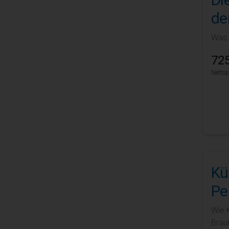
der
Was 
725
Nettop
Kü
Pe
Wie 
Braun