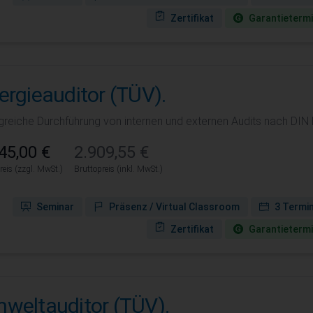
Zertifikat
Garantie­term
ergieauditor (TÜV).
lgreiche Durchführung von internen und externen Audits nach DIN
45,00 €
2.909,55 €
reis (zzgl. MwSt.)
Bruttopreis (inkl. MwSt.)
Seminar
Präsenz / Virtual Classroom
3 Termi
Zertifikat
Garantie­term
weltauditor (TÜV).