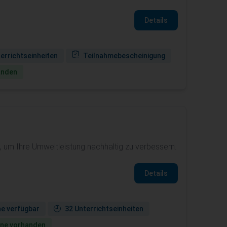
Details
terrichtseinheiten
Teilnahmebescheinigung
anden
m Ihre Umweltleistung nachhaltig zu verbessern.
Details
ne verfügbar
32 Unterrichtseinheiten
ine vorhanden