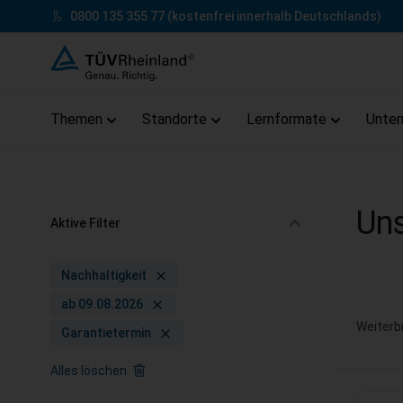
Zum Inhalt springen
0800 135 355 77
(kostenfrei innerhalb Deutschlands)
Themen
Standorte
Lernformate
Unte
Zum Footer springen
Uns
Aktive Filter
Nachhaltigkeit
ab 09.08.2026
Weiterb
Garantietermin
Alles löschen