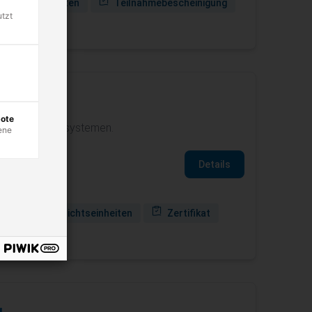
terrichtseinheiten
Teilnahmebescheinigung
utzt
anden
bote
itsmanagementsystemen.
ene
Details
34 Unterrichtseinheiten
Zertifikat
anden
g