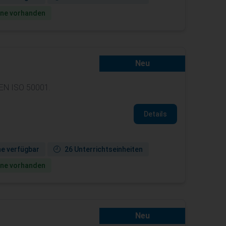
ine vorhanden
Neu
 EN ISO 50001.
Details
ne verfügbar
26 Unterrichtseinheiten
ine vorhanden
Neu