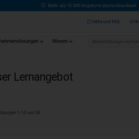
Mehr als 15.000 Angebote deutschlandweit
Hilfe und FAQ
K
Weiterbildungen suche
rnehmenslösungen
Wissen
er Lernangebot
ildungen
1
-
10
von
58