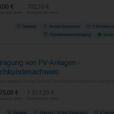
,00 €
702,10 €
reis (zzgl. MwSt.)
Bruttopreis (inkl. MwSt.)
Seminar
Virtual Classroom
2 Termine ve
Teilnahmebescheinigung
Garant
inigung von PV-Anlagen -
chkundenachweis.
ienz steigern, Erträge sichern: Zertifizierte Kompetenz in der pro
75,00 €
1.517,25 €
reis (zzgl. MwSt.)
Bruttopreis (inkl. MwSt.)
Seminar
Präsenz / Virtual Classroom
2 Termi