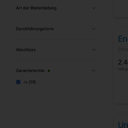
Art der Weiterbildung
filter
Durchführungsform
filter
En
Erfo
Abschluss
filter
2.4
Nettop
filter
Garantietermin
products available
filter selected
Ja
(58)
Um