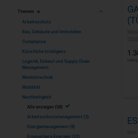
Zur Produktliste springen
GA
filter
Themen
(T
Arbeitsschutz
Wiss
Bau, Gebäude und Immobilien
2026
Compliance
1.3
Künstliche Intelligenz
Nettop
Logistik, Einkauf und Supply Chain
Management
Medizintechnik
Mobilität
Nachhaltigkeit
Alle anzeigen
(58)
Arbeitsschutzmanagement
(3)
ES
Energiemanagement
(8)
Was 
Erneuerbare Energien
(22)