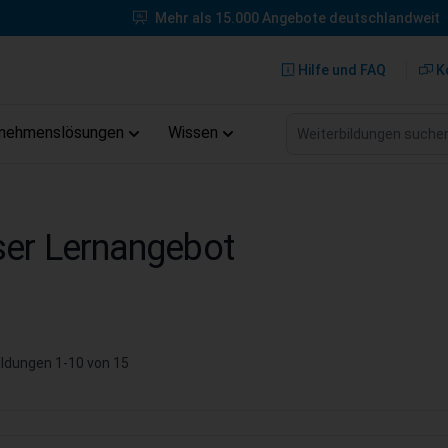
Mehr als 15.000 Angebote deutschlandweit
Hilfe und FAQ
K
Weiterbildungen suche
rnehmenslösungen
Wissen
er Lernangebot
ildungen
1
-
10
von
15