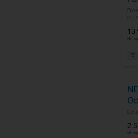
Erwe
DGUV
13.
Nettop
NE
Oc
Devel
2.5
Nettop