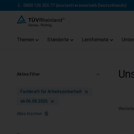
Zum Inhalt springen
0800 135 355 77
(kostenfrei innerhalb Deutschlands)
Themen
Standorte
Lernformate
Unte
Zum Footer springen
Uns
Aktive Filter
Fachkraft für Arbeitssicherheit
ab 06.08.2026
Weiterb
Alles löschen
Zur Produktliste springen