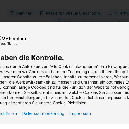
Seminar
Präsenz / Virtual Classroom
4 Termi
Teilnahmebescheinigung
On
cherheitsexperte für Diisocyanate
haben die Kontrolle.
ÜV).
 uns durch Anklicken von “Alle Cookies akzeptieren” Ihre Einwilligun
, verwenden wir Cookies und andere Technologien, um Ihnen die opti
rben Sie die benötigte Ausbildung, um Schulungen in der sicher
unserer Website zu ermöglichen, Inhalte zu personalisieren, Werbu
en, die Werbewirksamkeit zu messen und um Ihnen ein optimales Er
n.
u können. Einige Cookies sind für die Funktion der Website notwendig
ren können Sie selbst entscheiden, welche Cookies Sie zulassen m
80,00 €
1.761,20 €
en Ihre Einstellungen jederzeit in den Cookie-Richtlinien anpassen. M
reis (zzgl. MwSt.)
Bruttopreis (inkl. MwSt.)
ng akzeptieren Sie unsere Cookie-Richtlinien.
ichtlinien
Datenschutzerklärung
Impressum
Seminar
Blended Learning
2 Termine verfügbar