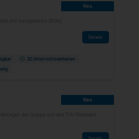
Neu
ittel und Gastgewerbe (BGN).
Details
fügbar
32 Unterrichtseinheiten
gung
Neu
rfahrungen der Gruppe und des TÜV Rheinland
Details