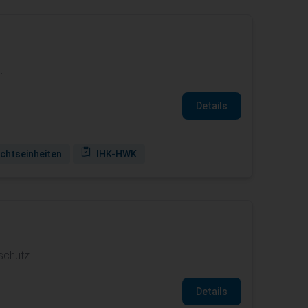
.
Details
ichtseinheiten
IHK-HWK
schutz.
Details