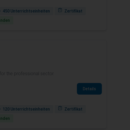
450 Unterrichtseinheiten
Zertifikat
anden
for the professional sector.
Details
120 Unterrichtseinheiten
Zertifikat
anden