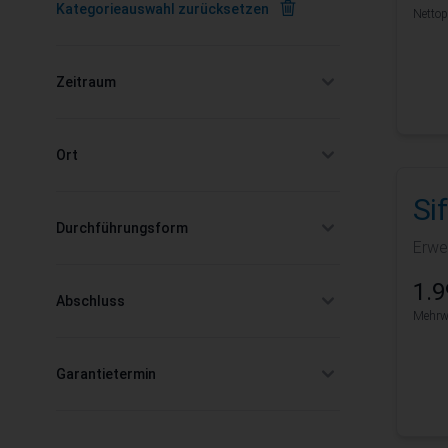
Kategorieauswahl zurücksetzen
Nettop
Zeitraum
filter
Ort
filter
Si
Durchführungsform
Erwe
filter
1.9
Abschluss
Mehrwe
filter
Garantietermin
filter