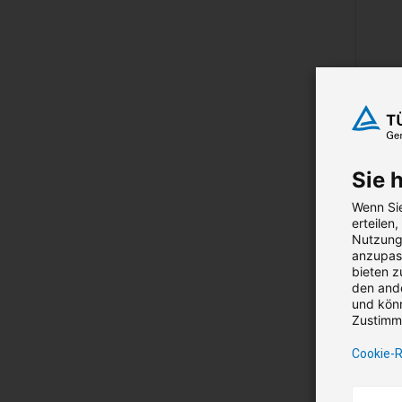
Si
Sie 
(T
Wenn Sie
erteilen
Erwe
Nutzung 
anzupass
dürfe
bieten z
den ande
1.4
und könn
Nettop
Zustimmu
Cookie-R