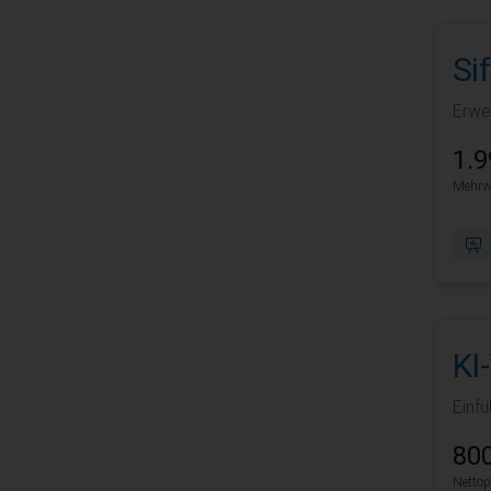
Si
Erwe
1.9
Mehrwe
KI
Einfü
800
Nettop