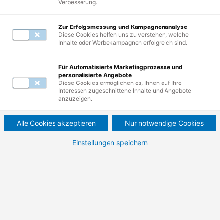
Verbesserung.
Zur Erfolgsmessung und Kampagnenanalyse
Diese Cookies helfen uns zu verstehen, welche
Inhalte oder Werbekampagnen erfolgreich sind.
Weiterbildungen
1
-
10
von
17
Für Automatisierte Marketingprozesse und
personalisierte Angebote
Diese Cookies ermöglichen es, Ihnen auf Ihre
Interessen zugeschnittene Inhalte und Angebote
Führungskompetenz in
anzuzeigen.
der Logistik und
Alle Cookies akzeptieren
Nur notwendige Cookies
Fertigung: Effektive
Einstellungen speichern
Teamführung und
Prozessverbesserung.
Praxisnahe Ansätze für eine produktive
Teamkultur und kontinuierliche
Prozessverbesserung.