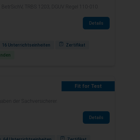
ß BetrSichV, TRBS 1203, DGUV Regel 110-010.
Details
16 Unterrichtseinheiten
Zertifikat
anden
Fit for Test
rgaben der Sachversicherer.
Details
64 Unterrichtseinheiten
Zertifikat