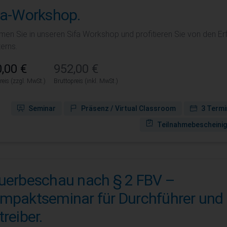
fa-Workshop.
en Sie in unseren Sifa Workshop und profitieren Sie von den E
erns.
,00 €
952,00 €
reis (zzgl. MwSt.)
Bruttopreis (inkl. MwSt.)
Seminar
Präsenz / Virtual Classroom
3 Termi
Teilnahmebescheini
uerbeschau nach § 2 FBV –
mpaktseminar für Durchführer und
treiber.