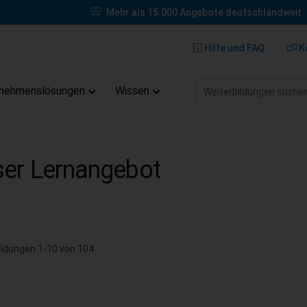
Mehr als 15.000 Angebote deutschlandweit
Hilfe und FAQ
K
Weiterbildungen suche
rnehmenslösungen
Wissen
er Lernangebot
ildungen
1
-
10
von
104