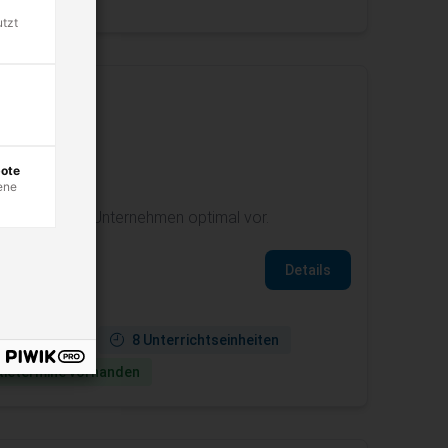
utzt
bote
ene
iten Sie Ihr Unternehmen optimal vor.
Details
ne verfügbar
8 Unterrichtseinheiten
ie­termine vorhanden