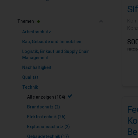
Si
Zur Produktliste springen
Komm
filter
Themen
Konz
Arbeitsschutz
800
Bau, Gebäude und Immobilien
Nettop
Logistik, Einkauf und Supply Chain
Management
Nachhaltigkeit
Qualität
Technik
Alle anzeigen
(104)
Fe
Brandschutz
(2)
Elektrotechnik
(26)
Ko
Explosionsschutz
(2)
Be
Gebäudetechnik
(17)