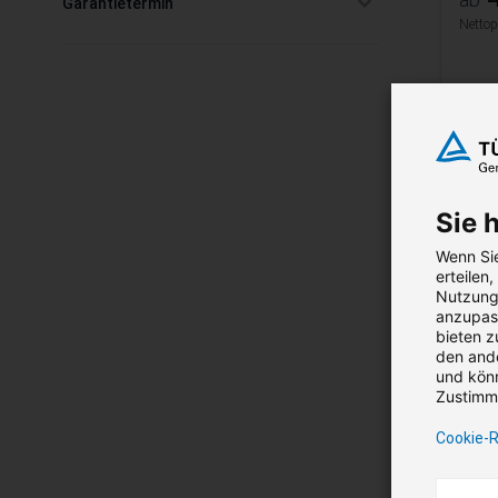
Garantietermin
filter
Nettop
Sie 
Ge
Wenn Sie
Si
erteilen
Nutzung 
anzupass
Sich
bieten z
den ande
995
und könn
Zustimmu
Nettop
Cookie-R