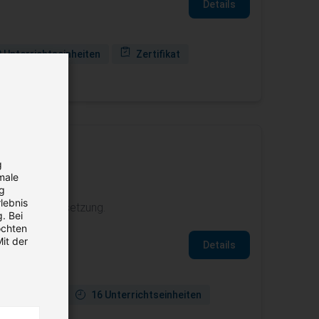
Details
 Unterrichtseinheiten
Zertifikat
anden
g
male
ng
lebnis
raktische Umsetzung.
. Bei
öchten
it der
Details
ne verfügbar
16 Unterrichtseinheiten
gung