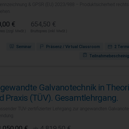
ennzeichnung & GPSR (EU) 2023/988 – Produktsicherheit rechtss
tehen.
,00 €
654,50 €
reis (zzgl. MwSt.)
Bruttopreis (inkl. MwSt.)
Seminar
Präsenz / Virtual Classroom
2 Termi
Teilnahmebescheini
gewandte Galvanotechnik in Theor
d Praxis (TÜV). Gesamtlehrgang.
ssender TÜV-zertifizierter Lehrgang zur angewandten Galvanotechn
ndung.
.050,00 €
4.819,50 €
ab