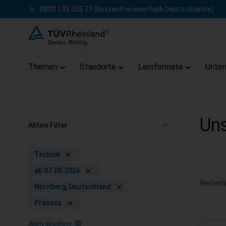
Zum Inhalt springen
0800 135 355 77
(kostenfrei innerhalb Deutschlands)
Themen
Standorte
Lernformate
Unte
Zum Footer springen
Uns
Aktive Filter
Technik
ab 07.08.2026
Weiterb
Nürnberg, Deutschland
Präsenz
Alles löschen