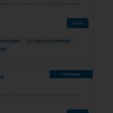
icher umsetzen und neue Pflichten praxisnah
Details
ne verfügbar
8 Unterrichtseinheiten
gung
Lehrgang
ie
ik – fundierte Theorie trifft auf praxisnahe