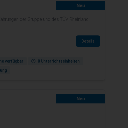
Neu
rfahrungen der Gruppe und des TÜV Rheinland
Details
ne verfügbar
8 Unterrichtseinheiten
gung
Neu