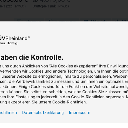
reis (zzgl. MwSt.)
Bruttopreis (inkl. MwSt.)
Lehrgang
classroom
4 Module
110
Garantie­termine vorh
haben die Kontrolle.
bäudesicherheit, Objektschutz und
 uns durch Anklicken von “Alle Cookies akzeptieren” Ihre Einwilligun
cherheitskonzepte – Basiswissen.
, verwenden wir Cookies und andere Technologien, um Ihnen die opti
unserer Website zu ermöglichen, Inhalte zu personalisieren, Werbu
en, die Werbewirksamkeit zu messen und um Ihnen ein optimales Er
erheitskonzepte für Gebäude – Grundlagen, Anforderungen und p
u können. Einige Cookies sind für die Funktion der Website notwendig
ren können Sie selbst entscheiden, welche Cookies Sie zulassen m
,00 €
1.184,05 €
en Ihre Einstellungen jederzeit in den Cookie-Richtlinien anpassen. M
ng akzeptieren Sie unsere Cookie-Richtlinien.
reis (zzgl. MwSt.)
Bruttopreis (inkl. MwSt.)
ichtlinien
Datenschutzerklärung
Impressum
Seminar
Präsenz / Virtual Classroom
2 Termi
Teilnahmebescheini