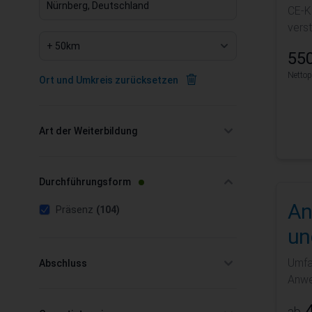
CE-K
vers
550
Nettop
Ort und Umkreis zurücksetzen
Art der Weiterbildung
filter
filter
Durchführungsform
An
products available
filter selected
Präsenz
(104)
un
Umfa
Abschluss
filter
Anwe
4
ab