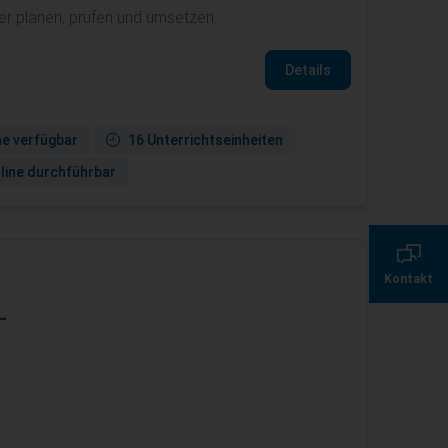
r planen, prüfen und umsetzen.
Details
ne verfügbar
16 Unterrichtseinheiten
line durchführbar
0800 135 355 7
Kontakt
servicecenter@de.
-