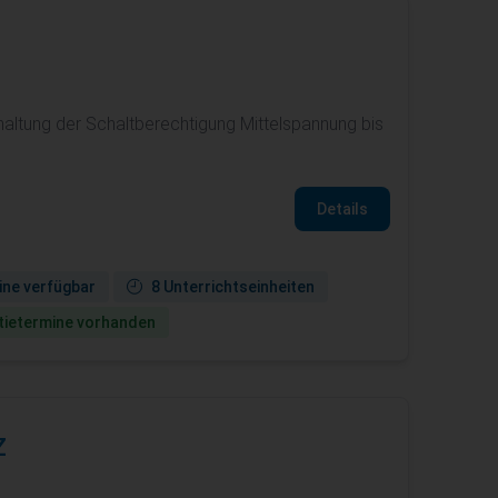
altung der Schaltberechtigung Mittelspannung bis
Details
ine verfügbar
8 Unterrichtseinheiten
ie­termine vorhanden
z