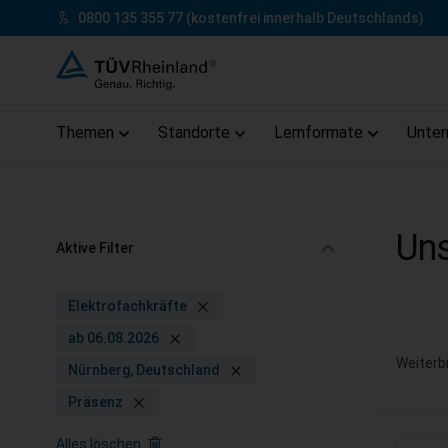
Zum Inhalt springen
0800 135 355 77
(kostenfrei innerhalb Deutschlands)
Themen
Standorte
Lernformate
Unte
Zum Footer springen
Uns
Aktive Filter
Elektrofachkräfte
ab 06.08.2026
Weiterb
Nürnberg, Deutschland
Präsenz
Alles löschen