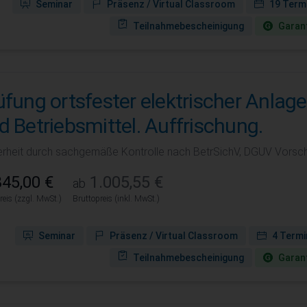
Seminar
Präsenz / Virtual Classroom
19 Term
Teilnahmebescheinigung
Garant
üfung ortsfester elektrischer Anlag
d Betriebsmittel. Auffrischung.
erheit durch sachgemäße Kontrolle nach BetrSichV, DGUV Vorsch
45,00 €
1.005,55 €
ab
reis (zzgl. MwSt.)
Bruttopreis (inkl. MwSt.)
Seminar
Präsenz / Virtual Classroom
4 Termi
Teilnahmebescheinigung
Garant