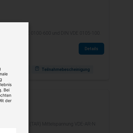
rift 3, DIN VDE 0100-600 und DIN VDE 0105-100.
Details
g
ichtseinheiten
Teilnahmebescheinigung
male
ng
lebnis
. Bei
öchten
it der
nschlussregeln (TAR) Mittelspannung VDE-AR-N