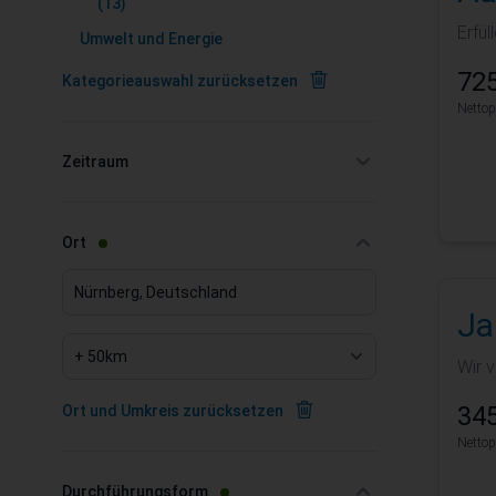
(13)
Erfü
Umwelt und Energie
725
Kategorieauswahl zurücksetzen
Nettop
Zeitraum
filter
filter
Ort
Ja
Wir v
345
Ort und Umkreis zurücksetzen
Nettop
filter
Durchführungsform