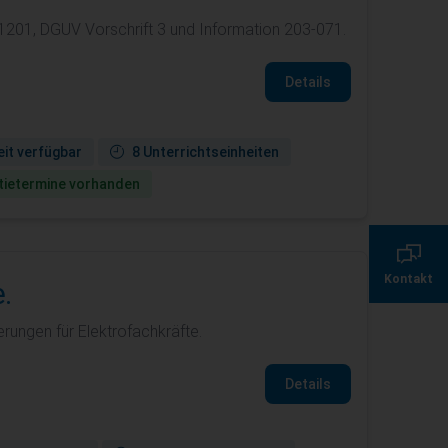
1201, DGUV Vorschrift 3 und Information 203-071.
Details
it verfügbar
8 Unterrichtseinheiten
ie­termine vorhanden
0800 135 355 7
Kontakt
.
servicecenter@de.
erungen für Elektrofachkräfte.
Details