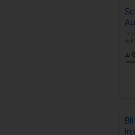
Sc
Au
Gese
36 K
8
ab
Nettop
Bl
in