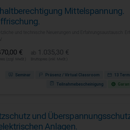
haltberechtigung Mittelspannung.
ffrischung.
tzliche und technische Neuerungen und Erfahrungsaustausch: Erh
V.
70,00 €
1.035,30 €
ab
reis (zzgl. MwSt.)
Bruttopreis (inkl. MwSt.)
Seminar
Präsenz / Virtual Classroom
13 Term
Teilnahmebescheinigung
Garant
itzschutz und Überspannungsschut
 elektrischen Anlagen.