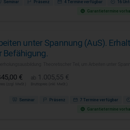
Seminar
Präsenz
4 Termine verfügbar
16 Unt
Garantie­termine vorh
beiten unter Spannung (AuS). Erhal
r Befähigung.
erholungsausbildung: Theoretischer Teil, um Arbeiten unter Spann
45,00 €
1.005,55 €
ab
reis (zzgl. MwSt.)
Bruttopreis (inkl. MwSt.)
Seminar
Präsenz
7 Termine verfügbar
Garantie­termine vorh