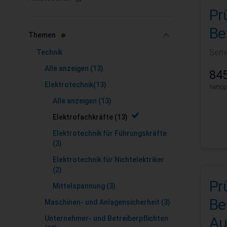
Pr
Zur Produktliste springen
Be
filter
Themen
Semi
Technik
Alle anzeigen
(13)
845
Elektrotechnik
(13)
Nettop
Alle anzeigen
(13)
Elektrofachkräfte
(13)
Elektrotechnik für Führungskräfte
(3)
Elektrotechnik für Nichtelektriker
(2)
Pr
Mittelspannung
(3)
Be
Maschinen- und Anlagensicherheit
(3)
Au
Unternehmer- und Betreiberpflichten