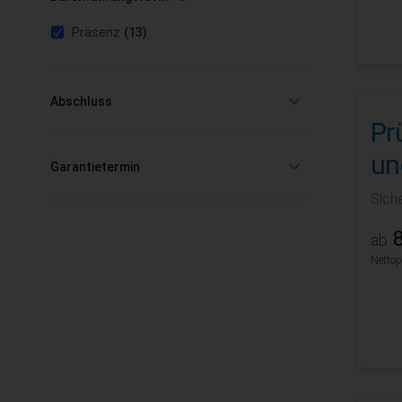
products available
filter selected
Präsenz
(13)
Abschluss
filter
Pr
un
Garantietermin
filter
Sich
8
ab
Nettop