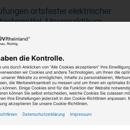
üfungen ortsfester elektrischer
triebsmittel. Messpraktikum.
erheit durch sachgemäße Kontrolle nach BetrSichV, DGUV Vorsch
45,00 €
1.005,55 €
ab
reis (zzgl. MwSt.)
Bruttopreis (inkl. MwSt.)
haben die Kontrolle.
 uns durch Anklicken von “Alle Cookies akzeptieren” Ihre Einwilligun
Seminar
Präsenz
3 Termine verfügbar
8 Unterr
, verwenden wir Cookies und andere Technologien, um Ihnen die opti
unserer Website zu ermöglichen, Inhalte zu personalisieren, Werbu
en, die Werbewirksamkeit zu messen und um Ihnen ein optimales Er
u können. Einige Cookies sind für die Funktion der Website notwendig
ren können Sie selbst entscheiden, welche Cookies Sie zulassen m
chnische Anschlussregeln
en Ihre Einstellungen jederzeit in den Cookie-Richtlinien anpassen. M
ng akzeptieren Sie unsere Cookie-Richtlinien.
ttelspannung - VDE-AR-N 4110.
ichtlinien
Datenschutzerklärung
Impressum
shop: Zertifizierung von Anlagen nach den neuen technischen A
.