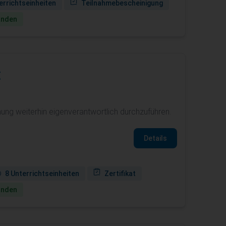
errichtseinheiten
Teilnahmebescheinigung
anden
t
ung weiterhin eigenverantwortlich durchzuführen.
Details
8 Unterrichtseinheiten
Zertifikat
anden