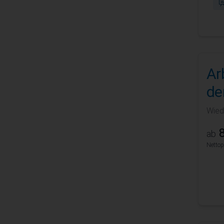
Ar
de
Wied
8
ab
Nettop