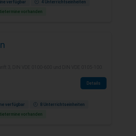
ine verfügbar
4 Unterrichtseinheiten
ie­termine vorhanden
en
rift 3, DIN VDE 0100-600 und DIN VDE 0105-100.
Details
ne verfügbar
8 Unterrichtseinheiten
ie­termine vorhanden