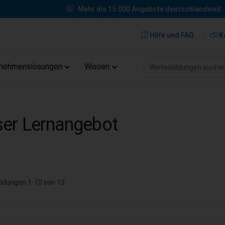
Mehr als 15.000 Angebote deutschlandweit
Hilfe und FAQ
K
Weiterbildungen suche
rnehmenslösungen
Wissen
er Lernangebot
ildungen
1
-
10
von
13