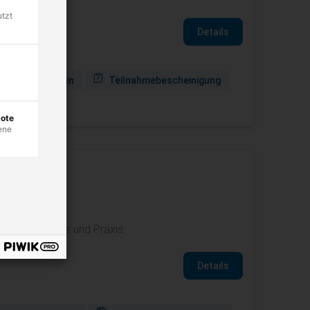
utzt
Details
rrichtseinheiten
Teilnahmebescheinigung
anden
bote
ene
WL in Theorie und Praxis.
Details