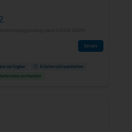
2.
 Wiederholungsprüfung nach DIN EN 50699.
Details
ine verfügbar
8 Unterrichtseinheiten
ie­termine vorhanden