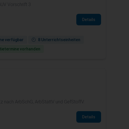
UV Vorschrift 3.
Details
ne verfügbar
8 Unterrichtseinheiten
ie­termine vorhanden
.
tz nach ArbSchG, ArbStättV und GefStoffV.
Details