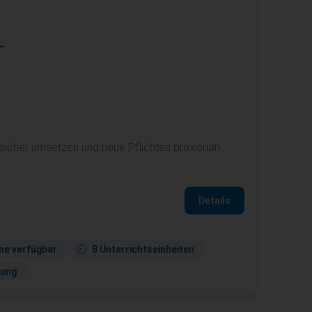
-
icher umsetzen und neue Pflichten praxisnah
Details
ne verfügbar
8 Unterrichtseinheiten
gung