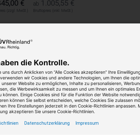
45,00 €
1.005,55 €
ab
reis (zzgl. MwSt.)
Bruttopreis (inkl. MwSt.)
Seminar
Präsenz / Virtual Classroom
4 Termi
Teilnahmebescheinigung
Garant
haben die Kontrolle.
üfungen ortsfester elektrischer
 uns durch Anklicken von “Alle Cookies akzeptieren” Ihre Einwilligun
, verwenden wir Cookies und andere Technologien, um Ihnen die opti
triebsmittel. Messpraktikum.
unserer Website zu ermöglichen, Inhalte zu personalisieren, Werbu
en, die Werbewirksamkeit zu messen und um Ihnen ein optimales Er
u können. Einige Cookies sind für die Funktion der Website notwendig
erheit durch sachgemäße Kontrolle nach BetrSichV, DGUV Vorsch
ren können Sie selbst entscheiden, welche Cookies Sie zulassen m
en Ihre Einstellungen jederzeit in den Cookie-Richtlinien anpassen. M
45,00 €
1.005,55 €
ab
ng akzeptieren Sie unsere Cookie-Richtlinien.
reis (zzgl. MwSt.)
Bruttopreis (inkl. MwSt.)
ichtlinien
Datenschutzerklärung
Impressum
Seminar
Präsenz
3 Termine verfügbar
8 Unterr