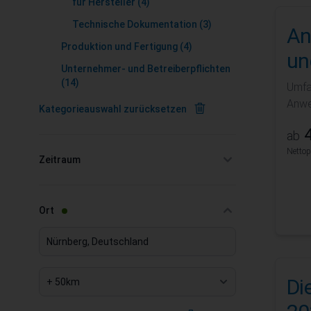
für Hersteller
(4)
Technische Dokumentation
(3)
An
Produktion und Fertigung
(4)
un
Unternehmer- und Betreiberpflichten
(14)
Umfa
Anwe
Kategorieauswahl zurücksetzen
4
ab
Nettop
Zeitraum
filter
filter
Ort
Di