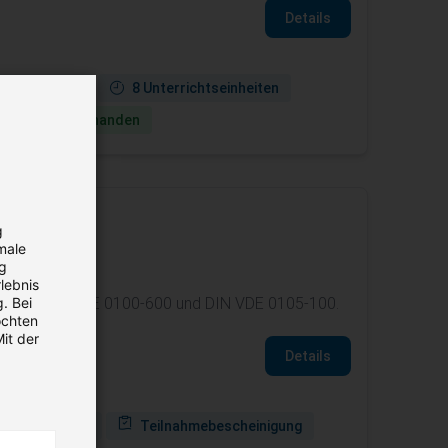
Details
ne verfügbar
8 Unterrichtseinheiten
ie­termine vorhanden
g
male
ng
lebnis
. Bei
rift 3, DIN VDE 0100-600 und DIN VDE 0105-100.
öchten
it der
Details
ichtseinheiten
Teilnahmebescheinigung