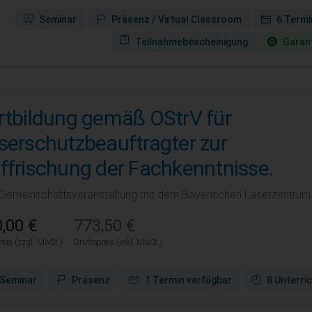
Seminar
Präsenz / Virtual Classroom
6 Termi
Teilnahmebescheinigung
Garant
rtbildung gemäß OStrV für
serschutzbeauftragter zur
ffrischung der Fachkenntnisse.
 Gemeinschaftsveranstaltung mit dem Bayerischen Laserzentrum (
,00 €
773,50 €
reis (zzgl. MwSt.)
Bruttopreis (inkl. MwSt.)
Seminar
Präsenz
1 Termin verfügbar
8 Unterri