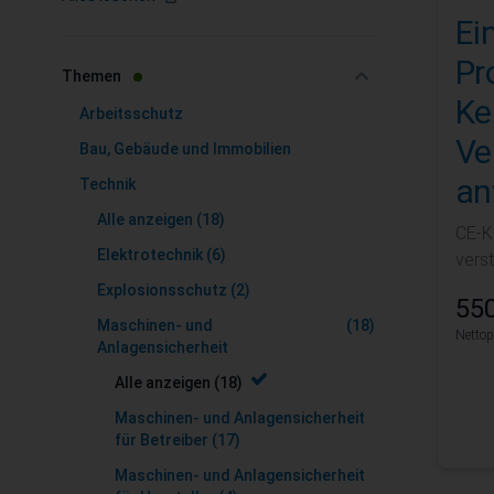
Ei
Zur Produktliste springen
Pr
filter
Themen
Ke
Arbeitsschutz
Ve
Bau, Gebäude und Immobilien
an
Technik
Alle anzeigen
(18)
CE-K
Elektrotechnik
(6)
vers
Explosionsschutz
(2)
550
Maschinen- und
(18)
Nettop
Anlagensicherheit
Alle anzeigen
(18)
Maschinen- und Anlagensicherheit
für Betreiber
(17)
Maschinen- und Anlagensicherheit