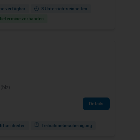
ne verfügbar
8 Unterrichtseinheiten
ie­termine vorhanden
blz).
Details
chtseinheiten
Teilnahmebescheinigung