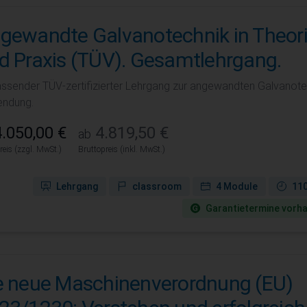
gewandte Galvanotechnik in Theor
d Praxis (TÜV). Gesamtlehrgang.
ssender TÜV-zertifizierter Lehrgang zur angewandten Galvanotechn
ndung.
.050,00 €
4.819,50 €
ab
reis (zzgl. MwSt.)
Bruttopreis (inkl. MwSt.)
Lehrgang
classroom
4 Module
110
Garantie­termine vorh
e neue Maschinenverordnung (EU)