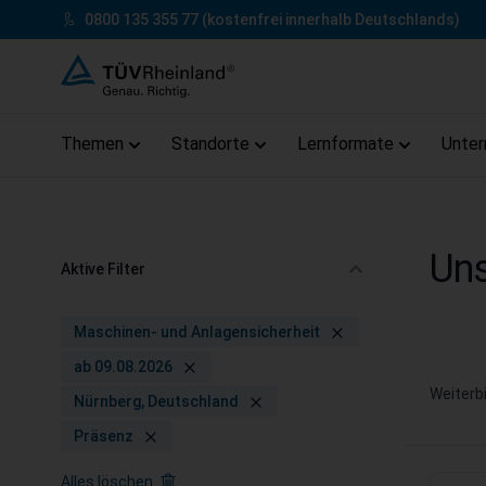
Zum Inhalt springen
0800 135 355 77
(kostenfrei innerhalb Deutschlands)
Themen
Standorte
Lernformate
Unte
Zum Footer springen
Uns
Aktive Filter
Maschinen- und Anlagensicherheit
ab 09.08.2026
Weiterb
Nürnberg, Deutschland
Präsenz
Alles löschen