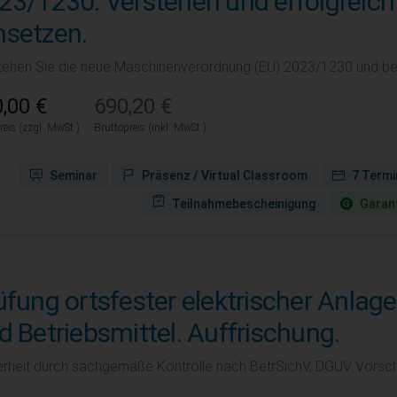
23/1230: Verstehen und erfolgreich
setzen.
tehen Sie die neue Maschinenverordnung (EU) 2023/1230 und bere
,00 €
690,20 €
reis (zzgl. MwSt.)
Bruttopreis (inkl. MwSt.)
Seminar
Präsenz / Virtual Classroom
7 Termi
Teilnahmebescheinigung
Garant
üfung ortsfester elektrischer Anlag
d Betriebsmittel. Auffrischung.
erheit durch sachgemäße Kontrolle nach BetrSichV, DGUV Vorsch