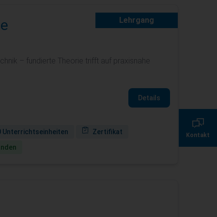
Lehrgang
ie
ik – fundierte Theorie trifft auf praxisnahe
Details
0800 135 355 7
 Unterrichtseinheiten
Zertifikat
Kontakt
servicecenter@de.
anden