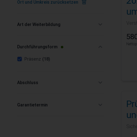
20
Ort und Umkreis zurücksetzen
um
Vers
Art der Weiterbildung
filter
580
Nettop
filter
Durchführungsform
products available
filter selected
Präsenz
(18)
Abschluss
filter
Pr
Garantietermin
filter
un
Sich