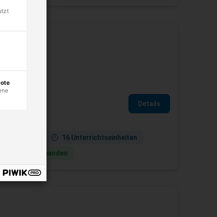
utzt
schen Anlagen.
bote
ene
Details
ne verfügbar
16 Unterrichtseinheiten
ie­termine vorhanden